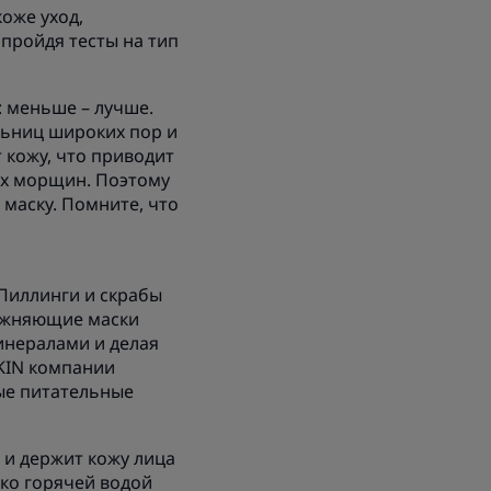
оже уход,
 пройдя тесты на тип
 меньше – лучше.
льниц широких пор и
 кожу, что приводит
их морщин. Поэтому
 маску. Помните, что
 Пиллинги и скрабы
лажняющие маски
инералами и делая
SKIN компании
мые питательные
 и держит кожу лица
ько горячей водой