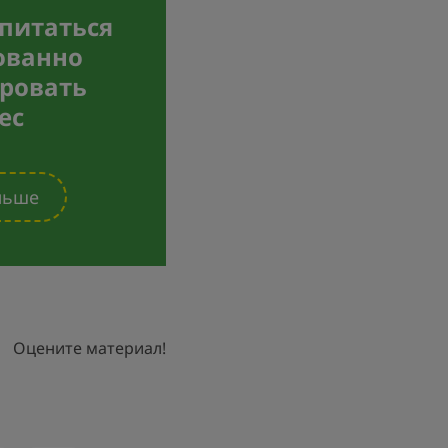
 питаться
ованно
ровать
ес
льше
Оцените материал!