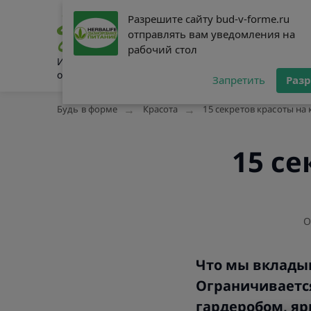
Разрешите сайту bud-v-forme.ru
Разрешите сайту bud-v-forme.ru
Питание
Сниже
отправлять вам уведомления на
отправлять вам уведомления на
рабочий стол
рабочий стол
Интернет-журнал о здоровом
образе жизни
Запретить
Запретить
Раз
Раз
Будь в форме
Красота
15 секретов красоты на
15 с
О
Что мы вкладыв
Ограничиваетс
гардеробом, я