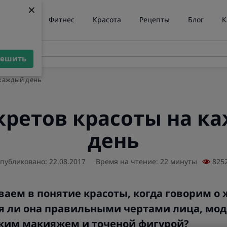
×
×
ние веса
Фитнес
Красота
Рецепты
Блог
К
решить
решить
 каждый день
екретов красоты на к
день
публиковано: 22.08.2017
Время на чтение: 22 минуты
825
аем в понятие красоты, когда говорим о
я ли она правильными чертами лица, мо
рким макияжем и точеной фигурой?