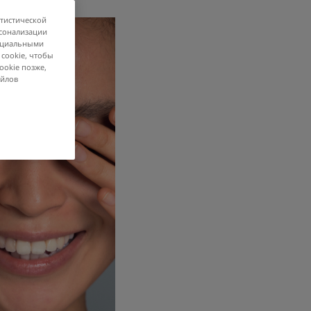
атистической
рсонализации
социальными
 cookie, чтобы
ookie позже,
айлов