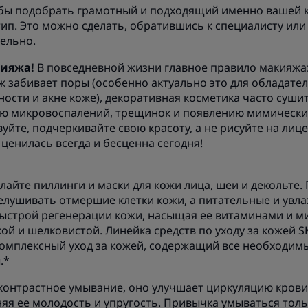
обы подобрать грамотный и подходящий именно вашей к
тип. Это можно сделать, обратившись к специалисту или
ельно.
ияжа!
В повседневной жизни главное правило макияжа:
 забивает поры (особенно актуально это для обладате
ности и акне коже), декоративная косметика часто сушит
ию микровоспалений, трещинок и появлению мимическ
уйте, подчеркивайте свою красоту, а не рисуйте на лице
 ценилась всегда и бесценна сегодня!
лайте пиллинги и маски для кожи лица, шеи и декольте.
лушивать отмершие клетки кожи, а питательные и ув
ыстрой регенерации кожи, насыщая ее витаминами и м
кой и шелковистой. Линейка средств по уходу за кожей 
о комплексный уход за кожей, содержащий все необходи
.*
контрастное умывание, оно улучшает циркуляцию крови
аняя ее молодость и упругость. Привычка умываться тол