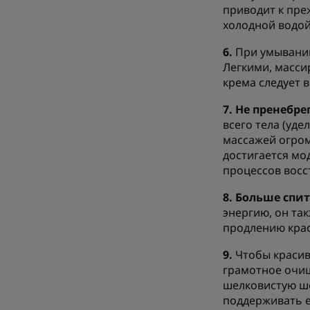
приводит к пре
холодной водой 
При умывании
Легкими, масси
крема следует 
Не пренебре
всего тела (уд
массажей огром
достигается мо
процессов восс
Больше спит
энергию, он та
продлению крас
Чтобы красив
грамотное очищ
шелковистую ше
поддерживать е