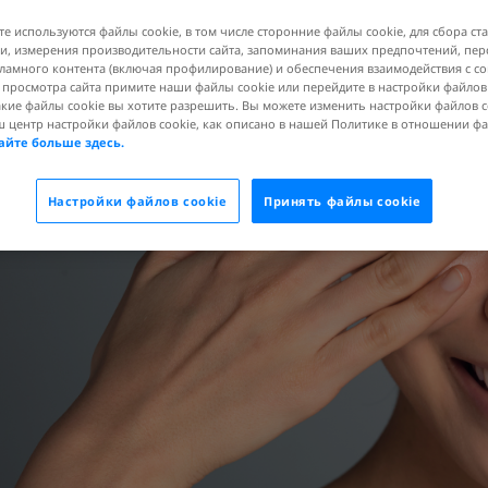
те используются файлы cookie, в том числе сторонние файлы cookie, для сбора ст
, измерения производительности сайта, запоминания ваших предпочтений, пе
ламного контента (включая профилирование) и обеспечения взаимодействия с 
я просмотра сайта примите наши файлы cookie или перейдите в настройки файлов
акие файлы cookie вы хотите разрешить. Вы можете изменить настройки файлов c
ш центр настройки файлов cookie, как описано в нашей Политике в отношении ф
айте больше здесь.
Настройки файлов cookie
Принять файлы cookie