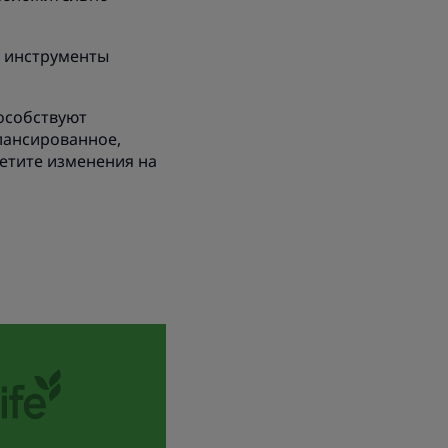
е инструменты
пособствуют
лансированное,
метите изменения на