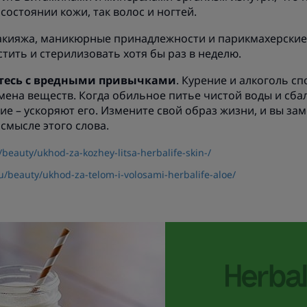
 состоянии кожи, так волос и ногтей.
акияжа, маникюрные принадлежности и парикмахерски
тить и стерилизовать хотя бы раз в неделю.
тесь с вредными привычками
. Курение и алкоголь с
ена веществ. Когда обильное питье чистой воды и сба
ие – ускоряют его. Измените свой образ жизни, и вы за
смысле этого слова.
/beauty/ukhod-za-kozhey-litsa-herbalife-skin-/
u/beauty/ukhod-za-telom-i-volosami-herbalife-aloe/