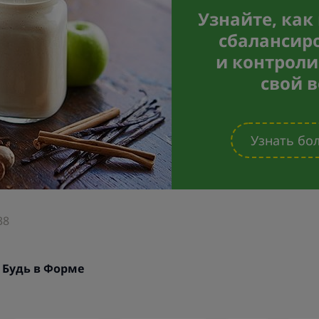
Узнайте, как
сбалансир
и контроли
свой в
Узнать бо
38
:
Будь в Форме