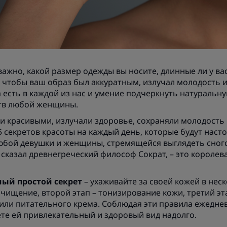
 важно, какой размер одежды вы носите, длинные ли у ва
е, чтобы ваш образ был аккуратным, излучал молодость 
 есть в каждой из нас и умение подчеркнуть натуральну
тв любой женщины.
и красивыми, излучали здоровье, сохраняли молодость 
5 секретов красоты на каждый день, которые будут нас
юбой девушки и женщины, стремящейся выглядеть сног
к сказал древнегреческий философ Сократ, – это королев
мый простой секрет
– ухаживайте за своей кожей в неск
очищение, второй этап – тонизирование кожи, третий эт
ли питательного крема. Соблюдая эти правила ежеднев
те ей привлекательный и здоровый вид надолго.