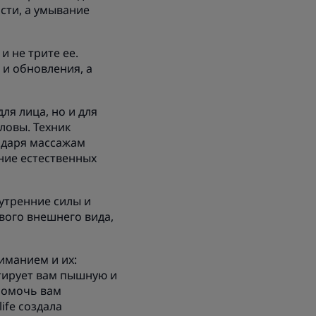
сти, а умывание
и не трите ее.
и обновления, а
ля лица, но и для
ловы. Техник
одаря массажам
ние естественных
нутренние силы и
вого внешнего вида,
иманием и их:
тирует вам пышную и
помочь вам
ife создала