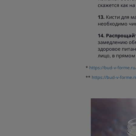
скажется как на
Кисти для м
необходимо чис
Распрощай
замедлению обм
здоровое питан
лицо, в прямом 
*
https://bud-v-forme.ru
**
https://bud-v-forme.r