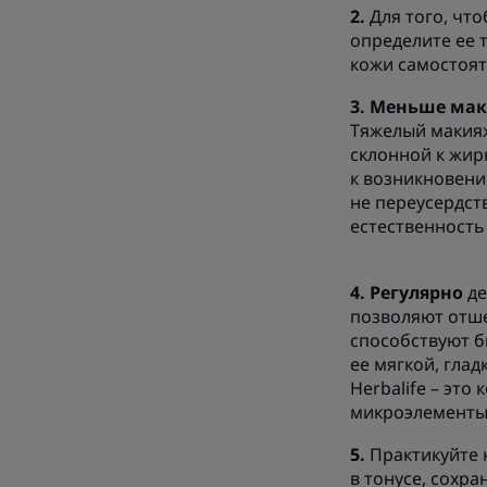
Для того, чт
определите ее 
кожи самостоят
Меньше мак
Тяжелый макияж
склонной к жир
к возникновен
не переусердств
естественность
Регулярно
де
позволяют отше
способствуют б
ее мягкой, глад
Herbalife – эт
микроэлементы
Практикуйте 
в тонусе, сохр