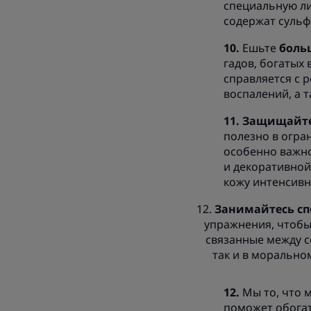
специальную л
содержат сульф
Ешьте
боль
гадов, богатых
справляется с 
воспалений, а т
Защищайте
полезно в огра
особенно важн
и декоративной
кожу интенсивне
12.
Занимайтесь с
упражнения, чтобы 
связанные между со
так и в морально
Мы то, что 
поможет обогат