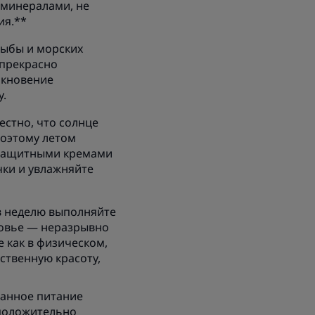
 минералами, не
ия.**
рыбы и морских
 прекрасно
икновение
у.
естно, что солнце
поэтому летом
езащитными кремами
чки и увлажняйте
 в неделю выполняйте
оровье — неразрывно
е как в физическом,
ственную красоту,
ванное питание
 положительно