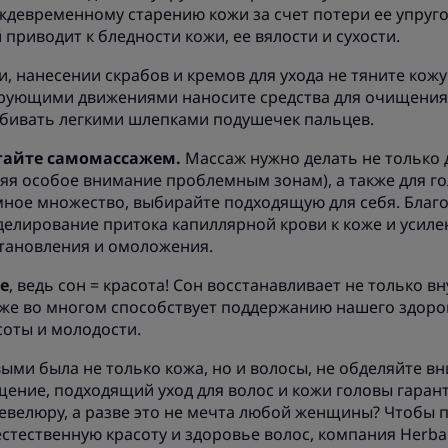
ждевременному старению кожи за счет потери ее упруго
приводит к бледности кожи, ее вялости и сухости.
, нанесении скрабов и кремов для ухода не тяните кожу 
рующими движениями наносите средства для очищения 
вбивать легкими шлепками подушечек пальцев.
гайте самомассажем.
Массаж нужно делать не только д
еляя особое внимание проблемным зонам), а также для го
ное множество, выбирайте подходящую для себя. Благ
делирование притока капиллярной крови к коже и усиле
тановления и омоложения.
е
, ведь сон = красота! Сон восстанавливает не только в
кже во многом способствует поддержанию нашего здоро
оты и молодости.
ыми была не только кожа, но и волосы, не обделяйте вн
ение, подходящий уход для волос и кожи головы гаран
велюру, а разве это не мечта любой женщины? Чтобы 
стественную красоту и здоровье волос, компания Herbal