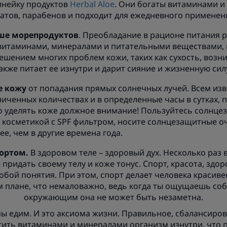
инейку продуктов
Herbal Aloe
. Они богаты витаминами и
атов, парабенов и подходит для ежедневного применен
ше морепродуктов
. Преобладание в рационе питания 
 витаминами, минералами и питательными веществами,
решением многих проблем кожи, таких как сухость, возн
акже питает ее изнутри и дарит сияние и жизненную сил
 кожу
от попадания прямых солнечных лучей. Всем изв
ниченных количествах и в определенные часы в сутках, 
о уделять коже должное внимание! Пользуйтесь солнц
 косметикой с SPF фильтром, носите солнцезащитные о
е, чем в другие времена года.
портом.
В здоровом теле – здоровый дух. Несколько раз
придать своему телу и коже тонус. Спорт, красота, зд
бой понятия. При этом, спорт делает человека красиве
м плане, что немаловажно, ведь когда ты ощущаешь соб
окружающим она не может быть незаметна.
мы едим. И это аксиома жизни. Правильное, сбалансиро
ить витаминами и минералами организм изнутри, что