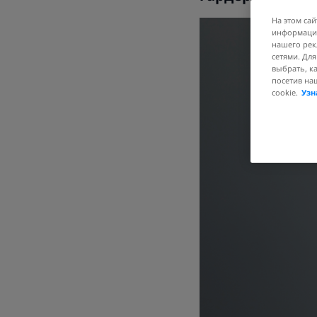
На этом сай
информации
нашего рек
сетями. Дл
выбрать, к
посетив на
cookie.
Узн