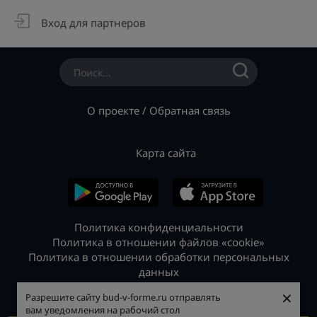
Вход для партнеров
О проекте
/
Обратная связь
Карта сайта
Политика конфиденциальности
Политика в отношении файлов «cookie»
Политика в отношении обработки персональных
данных
© 2026 «Будь в форме»
×
×
Разрешите сайту bud-v-forme.ru отправлять
Разрешите сайту bud-v-forme.ru отправлять
вам уведомления на рабочий стол
вам уведомления на рабочий стол