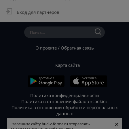
Вход для партнеров
О проекте
/
Обратная связь
Карта сайта
Политика конфиденциальности
Политика в отношении файлов «cookie»
Политика в отношении обработки персональных
данных
© 2026 «Будь в форме»
×
×
Разрешите сайту bud-v-forme.ru отправлять
Разрешите сайту bud-v-forme.ru отправлять