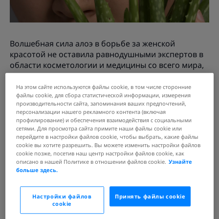
Волшебная сила алоэ в борьбе за женской
красотой не оставила равнодушными экспертов в
области косметологии и медицины со всего мира,
которые рекомендуют использовать средства на
основе сока растения для поддержания красоты, а
На этом сайте используются файлы cookie, в том числе сторонние
файлы cookie, для сбора статистической информации, измерения
для оздоровления организма в общем –
производительности сайта, запоминания ваших предпочтений,
потреблять продукты питания с содержанием
персонализации нашего рекламного контента (включая
мякоти Алоэ Вера.
профилирование) и обеспечения взаимодействия с социальными
сетями. Для просмотра сайта примите наши файлы cookie или
В соке и мякоти содержится более 20 аминокислот,
перейдите в настройки файлов cookie, чтобы выбрать, какие файлы
часть из которых организм синтезировать
cookie вы хотите разрешить. Вы можете изменить настройки файлов
cookie позже, посетив наш центр настройки файлов cookie, как
самостоятельно не может, а также минералы:
описано в нашей Политике в отношении файлов cookie.
Узнайте
кальций, калий, натрий, селен, хром, магний, медь
больше здесь.
и цинк, и множество витаминов: С, А, Е, В1, В2, В6,
В9, В12.
Настройки файлов
Принять файлы cookie
Применяя алоэ в косметических целях, вы уже
cookie
через пару недель заметите первые видимые