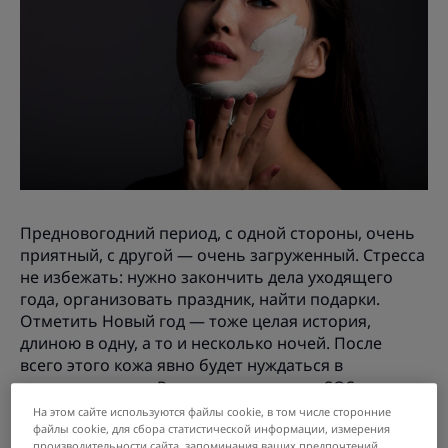
Предновогодний период, с одной стороны, очень
приятный, с другой — очень загруженный. Стресса
не избежать: нужно закончить дела уходящего
года, организовать праздник, найти подарки.
Отметить Новый год — тоже целая история,
длиною в одну, а то и несколько ночей. После
всего этого кожа явно будет нуждаться в
восстановлении. Рассказываем, какие SOS-меры
принять, чтобы снова привести кожу в идеальное
На этом сайте используются файлы cookie, в том числе сторонние
состояние.
файлы cookie, для сбора статистической информации, измерения
производительности сайта, запоминания ваших предпочтений,