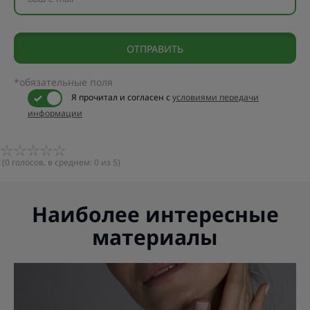
*обязательные поля
Я прочитал и согласен с
условиями передачи
информации
(
0
голосов, в среднем:
0
из 5)
Наиболее интересные
материалы