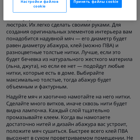
праздник?
Настройки файлов
Принять файлы cookie
cookie
Украсьте комнаты и кухню яркими
аксессуарами
. Поменяйте абажуры на лампах и
люстрах. Их легко сделать своими руками. Для
создания оригинальных элементов интерьера вам
понадобится надувной мяч — его диаметр будет
равен диаметру абажура, клей (можно ПВА) и
разноцветные толстые нитки. Лучше, если это
будет бечевка из натурального жесткого материла
(льна, джута), но если ее нет — подойдут любые
нитки, которые есть в доме. Выбирайте
максимально толстые, тогда абажур будет
объемным и фактурным.
Надуйте мяч и хаотично намотайте на него нитки.
Сделайте много витков, иначе сквозь нити будет
видна лампочка. Каждый слой тщательно
промазывайте клеем. Когда вы намотаете
достаточно нитей и дизайн абажура вас устроит,
положите мяч сушиться. Быстрее всего клей ПВА
высохнет в сухом проветриваемом помещении. Не