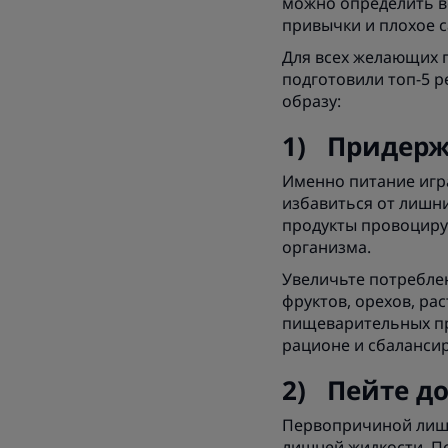
можно определить во
привычки и плохое с
Для всех желающих п
подготовили топ-5 р
образу:
1) Придерж
Именно питание игра
избавиться от лишни
продукты провоциру
организма.
Увеличьте потреблен
фруктов, орехов, р
пищеварительных про
рационе и сбаланси
2) Пейте д
Первопричиной лишне
лишней жидкости. П