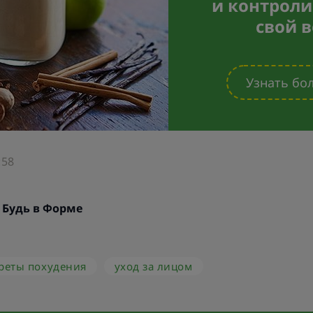
и контроли
свой в
Узнать бо
:58
:
Будь в Форме
реты похудения
уход за лицом