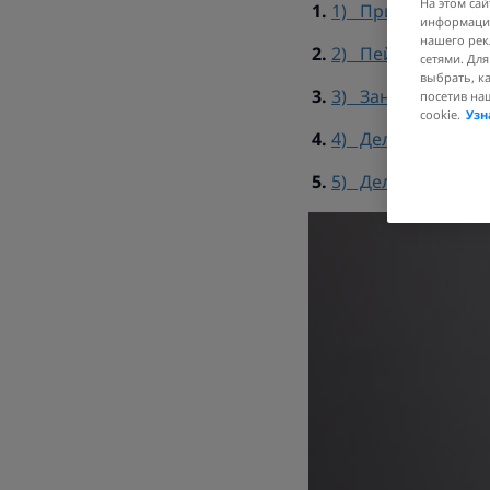
На этом сай
1) Придерживайт
информации
нашего рек
2) Пейте достато
сетями. Дл
выбрать, к
3) Занимайтесь г
посетив на
cookie.
Узн
4) Делайте масса
5) Делайте маски