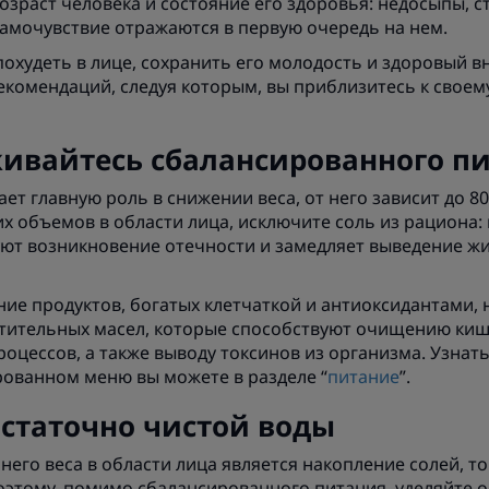
зраст человека и состояние его здоровья: недосыпы, с
амочувствие отражаются в первую очередь на нем.
охудеть в лице, сохранить его молодость и здоровый в
екомендаций, следуя которым, вы приблизитесь к свое
ивайтесь сбалансированного п
ет главную роль в снижении веса, от него зависит до 8
х объемов в области лица, исключите соль из рациона
ют возникновение отечности и замедляет выведение жи
ие продуктов, богатых клетчаткой и антиоксидантами,
астительных масел, которые способствуют очищению ки
цессов, а также выводу токсинов из организма. Узнат
рованном меню вы можете в разделе “
питание
”.
остаточно чистой воды
го веса в области лица является накопление солей, т
оэтому, помимо сбалансированного питания, уделяйте 