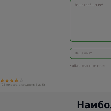
Ваше сообщение*
Ваше имя*
*обязательные поля
(
25
голосов, в среднем:
4
из 5)
Наибо