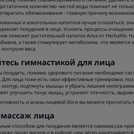
Достаточное количество чистой воды поможет не тольк
дотвратить обезвоживание - главную причину возникнов
ованных и алкогольных напитков лучше отказаться, он
ормозят похудения в лице. Усилить процессы очищения
ие поможет растительный напиток Алоэ от Herbalife. Н
обмена, а также стимулирует метаболизм, что являетс
 контроля веса.
тесь гимнастикой для лица
бы похудеть, помимо здорового питания необходимо си
. Для лица тоже есть свои эффективные тренировки, п
 контур, подтянуть мышцы и убрать лишние килограммы
ляет улучшить тонус мышц, устраняет отечность, вырав
ктивность и асаны лицевой йоги вы можете прочитать 
 массаж лица
ным способом для похудения является самомассаж про
а также около висков и в районе шеи легко накапливаетс