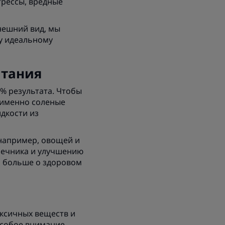
трессы, вредные
нешний вид, мы
му идеальному
итания
0% результата. Чтобы
: именно соленые
дкости из
 например, овощей и
шечника и улучшению
ь больше о здоровом
оксичных веществ и
особое внимание