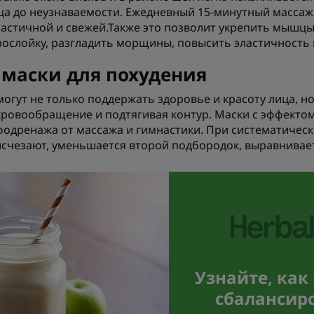
а до неузнаваемости. Ежедневный 15-минутный массаж
эластичной и свежей.Также это позволит укрепить мышцы
слойку, разгладить морщины, повысить эластичность 
 маски для похудения
огут не только поддержать здоровье и красоту лица, н
 кровообращение и подтягивая контур. Маски с эффекто
фодренажа от массажа и гимнастики. При систематиче
исчезают, уменьшается второй подбородок, выравнивае
Узнайте, как
сбалансир