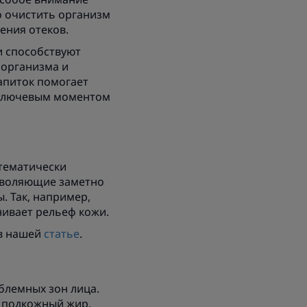
о очистить организм
ения отеков.
и способствуют
 организма и
апиток помогает
я ключевым моментом
стематически
озволяющие заметно
. Так, например,
нивает рельеф кожи.
в нашей
статье
.
блемных зон лица.
я подкожный жир,