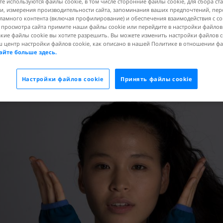
те используются файлы cookie, в том числе сторонние файлы cookie, для сбора ст
есь сбалансированного питания
, измерения производительности сайта, запоминания ваших предпочтений, пе
ламного контента (включая профилирование) и обеспечения взаимодействия с 
чно чистой воды
я просмотра сайта примите наши файлы cookie или перейдите в настройки файлов
акие файлы cookie вы хотите разрешить. Вы можете изменить настройки файлов c
имнастикой для лица
ш центр настройки файлов cookie, как описано в нашей Политике в отношении ф
айте больше здесь.
ж лица
Настройки файлов cookie
Принять файлы cookie
 для похудения