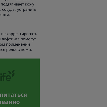
 подтягивает кожу
, сосуды, устранить
кожи.
о и скорректировать
м лифтинга помогут
ском применении
тся рельеф кожи.
 питаться
ованно