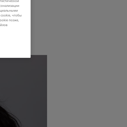
атистической
рсонализации
социальными
 cookie, чтобы
ookie позже,
айлов