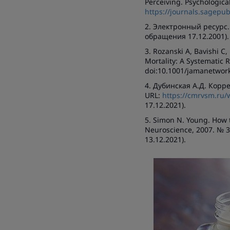
Perceiving. Psychologica
https://journals.sagep
2. Электронный ресурс.
обращения 17.12.2001).
3. Rozanski A, Bavishi C
Mortality: A Systematic
doi:10.1001/jamanetwor
4. Дубинская А.Д. Ко
URL:
https://cmrvsm.ru/
17.12.2021).
5. Simon N. Young. How t
Neuroscience, 2007. № 32
13.12.2021).