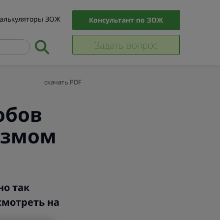
алькуляторы ЗОЖ
Консультант по ЗОЖ
Задать вопрос
скачать PDF
обов
измом
но так
смотреть на