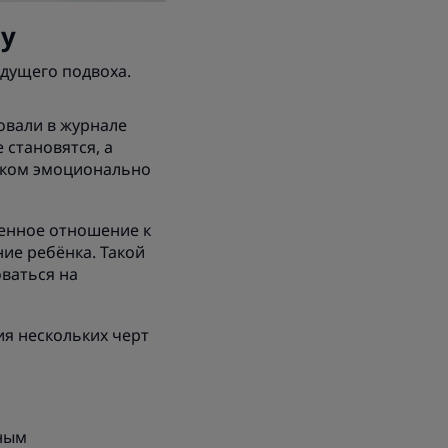
у
удущего подвоха.
овали в журнале
 становятся, а
ишком эмоционально
женное отношение к
ие ребёнка. Такой
ваться на
ия нескольких черт
нным