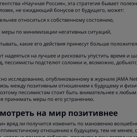
нтства «Научная Россия», эта стратегия бывает полез
еловек, не ожидающий бонусов от будущего, может:
ельнее относиться к собственному состоянию,
 меры по минимизации негативных ситуаций,
тывать, какие его действия принесут больше положител
т надеяться на лучшее и рисковать упустить время и ш
, пессимисты подстелют соломки и, возможно, добьютс
асно исследованию, опубликованному в журнале JAMA Ne
вязь между позитивным отношением к будущему и физ
 Поэтому пессимистам стоит быть внимательнее к любы
мя принимать меры по его устранению.
смотреть на мир позитивнее
ки» вряд ли получится изменить по мановению волшебн
оптимистичному отношению к будущему, тем не менее, с