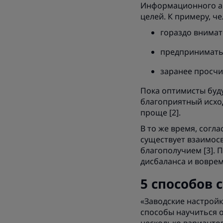
Информационного аге
целей. К примеру, ч
гораздо внимат
предпринимать
заранее просчи
Пока оптимисты буду
благоприятный исход
проще [2].
В то же время, согл
существует взаимос
благополучием [3].
дисбаланса и вовре
5 способов 
«Заводские настрой
способы научиться 