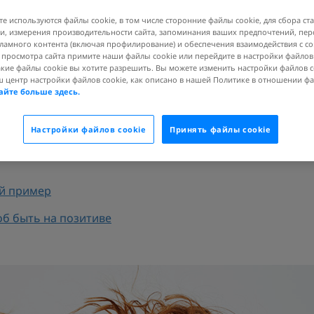
те используются файлы cookie, в том числе сторонние файлы cookie, для сбора ст
, измерения производительности сайта, запоминания ваших предпочтений, пе
ламного контента (включая профилирование) и обеспечения взаимодействия с 
я просмотра сайта примите наши файлы cookie или перейдите в настройки файлов
принимают мир по-разному
акие файлы cookie вы хотите разрешить. Вы можете изменить настройки файлов c
ш центр настройки файлов cookie, как описано в нашей Политике в отношении ф
айте больше здесь.
еть на мир позитивнее
Настройки файлов cookie
Принять файлы cookie
ельных установок
й пример
об быть на позитиве