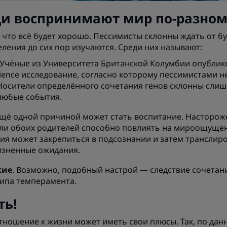
и воспринимают мир по-разном
что всё будет хорошо. Пессимисты склонны ждать от б
ления до сих пор изучаются. Среди них называют:
 Учёные из Университета Британской Колумбии опублик
cience исследование, согласно которому пессимистами не
 Носители определённого сочетания генов склонны сл
любые события.
Ещё одной причиной может стать воспитание. Насторо
ли обоих родителей способно повлиять на мироощущен
ия может закрепиться в подсознании и затем транслиро
изненные ожидания.
кие
. Возможно, подобный настрой — следствие сочетан
типа темперамента.
ть!
тношение к жизни может иметь свои плюсы. Так, по да