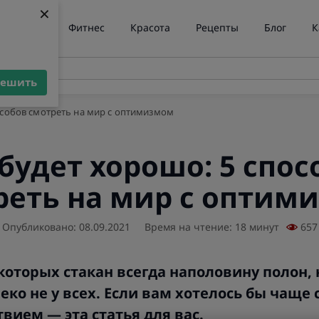
×
×
ние веса
Фитнес
Красота
Рецепты
Блог
К
решить
решить
особов смотреть на мир с оптимизмом
 будет хорошо: 5 спос
реть на мир с оптим
Опубликовано: 08.09.2021
Время на чтение: 18 минут
657
которых стакан всегда наполовину полон, 
еко не у всех. Если вам хотелось бы чаще 
вием — эта статья для вас.