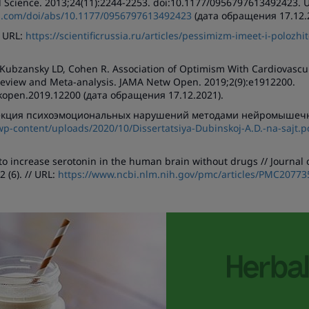
l Science. 2013;24(11):2244-2253. doi:10.1177/0956797613492423. 
ub.com/doi/abs/10.1177/0956797613492423
(дата обращения 17.12.
 URL:
https://scientificrussia.ru/articles/pessimizm-imeet-i-polozhi
, Kubzansky LD, Cohen R. Association of Optimism With Cardiovascu
 Review and Meta-analysis. JAMA Netw Open. 2019;2(9):e1912200.
kopen.2019.12200 (дата обращения 17.12.2021).
ррекция психоэмоциональных нарушений методами нейромышечн
wp-content/uploads/2020/10/Dissertatsiya-Dubinskoj-A.D.-na-sajt.p
o increase serotonin in the human brain without drugs // Journal o
 (6). // URL:
https://www.ncbi.nlm.nih.gov/pmc/articles/PMC20773