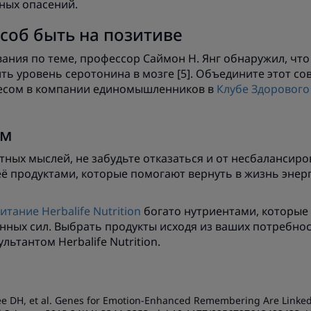
ных опасений.
особ быть на позитиве
ания по теме, профессор Саймон Н. Янг обнаружил, что
ь уровень серотонина в мозге [5]. Объедините этот с
есом в компании единомышленников в
Клубе Здорового
ём
тных мыслей, не забудьте отказаться и от несбалансир
ё продуктами, которые помогают вернуть в жизнь энерг
тание Herbalife Nutrition
богато нутриентами, которые
ных сил. Выбрать продукты исходя из ваших потребнос
ьтантом Herbalife Nutrition.
Lee DH, et al. Genes for Emotion-Enhanced Remembering Are Linke