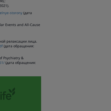
URL:
2021).
telnye-storony
(дата
lar Events and All-Cause
ой релаксации лица.
df
(дата обращения:
f Psychiatry &
51/
(дата обращения: