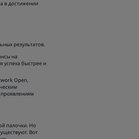
на в достижении
ьных результатов.
ансы на
я успеха быстрее и
twork Open,
ическим
м проявлениям
ой палочки. Но
уществуют. Вот