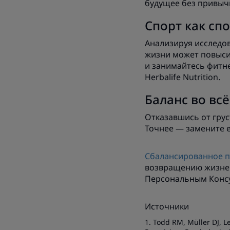
будущее без привыч
Спорт как сп
Анализируя исследов
жизни может повысит
и занимайтесь фитн
Herbalife Nutrition.
Баланс во вс
Отказавшись от грус
Точнее — замените е
Сбалансированное пи
возвращению жизнен
Персональным Консул
Источники
1. Todd RM, Müller DJ, 