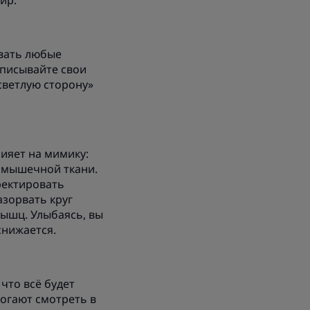
ир.
вать любые
ыписывайте свои
 светлую сторону»
ияет на мимику:
е мышечной ткани.
ректировать
азорвать круг
ышц. Улыбаясь, вы
снижается.
что всё будет
могают смотреть в