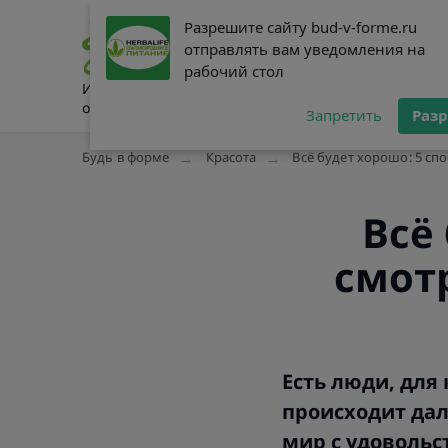
Разрешите сайту bud-v-forme.ru
Разрешите сайту bud-v-forme.ru
Питание
Сниже
отправлять вам уведомления на
отправлять вам уведомления на
рабочий стол
рабочий стол
Интернет-журнал о здоровом
образе жизни
Запретить
Запретить
Раз
Раз
Будь в форме
Красота
Всё будет хорошо: 5 сп
Всё
смот
Есть люди, для 
происходит дал
мир с удовольст