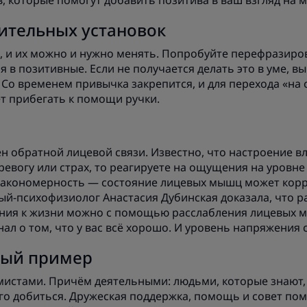
, которые помогут добавить позитива в ваш взгляд на м
ительных установок
 и их можно и нужно менять. Попробуйте перефразиро
 в позитивные. Если не получается делать это в уме, в
. Со временем привычка закрепится, и для перехода «на
т прибегать к помощи ручки.
 обратной лицевой связи. Известно, что настроение вл
тревогу или страх, то реагируете на ощущения на уровн
 закономерность — состояние лицевых мышц может кор
ный-психофизиолог Анастасия Дубинская доказала, что р
ния к жизни можно с помощью расслабления лицевых м
нал о том, что у вас всё хорошо. И уровень напряжения 
ый пример
истами. Причём деятельными: людьми, которые знают, 
го добиться. Дружеская поддержка, помощь и совет по