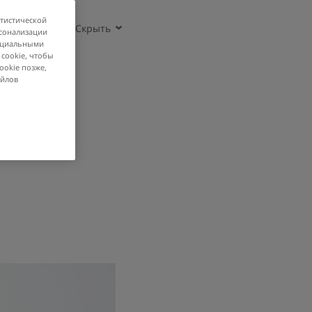
атистической
рсонализации
социальными
 cookie, чтобы
ookie позже,
айлов