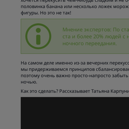
хочется перекусить чем-нибудь сладким и не 
половинка банана или несколько ложек морож
фигуры. Но это не так!
Мнение экспертов: По ст
ста и более 20% людей с
ночного переедания.
На самом деле именно из-за вечерних перекус
мы придерживаемся принципов сбалансированн
поэтому очень важно просто-напросто забыть 
ночью.
Как это сделать? Рассказывает Татьяна Карпун