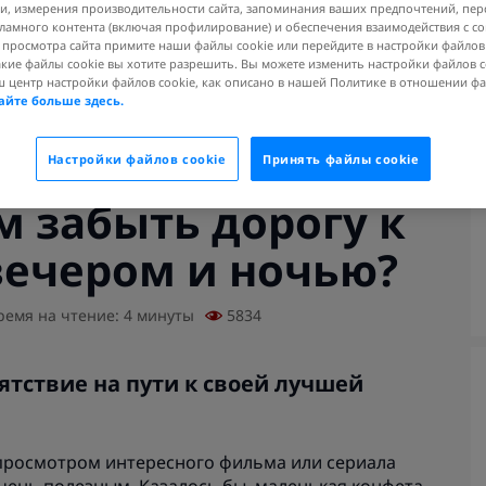
, измерения производительности сайта, запоминания ваших предпочтений, пе
ламного контента (включая профилирование) и обеспечения взаимодействия с 
я просмотра сайта примите наши файлы cookie или перейдите в настройки файлов
акие файлы cookie вы хотите разрешить. Вы можете изменить настройки файлов c
ш центр настройки файлов cookie, как описано в нашей Политике в отношении ф
айте больше здесь.
Настройки файлов cookie
Принять файлы cookie
м забыть дорогу к
вечером и ночью?
ремя на чтение: 4 минуты
5834
тствие на пути к своей лучшей
 просмотром интересного фильма или сериала