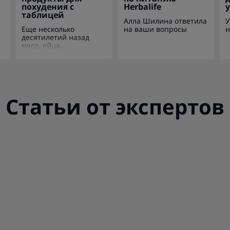
похудения с
Herbalife
таблицей
Алла Шилина ответила
У
Еще несколько
на ваши вопросы
н
десятилетий назад
мясо, яйца...
Статьи от экспертов