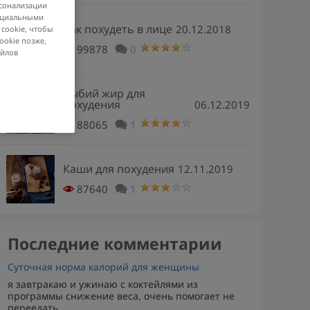
рсонализации
социальными
Как похудеть в лице
20.12.2018
 cookie, чтобы
ookie позже,
99878
0
айлов
Рыбий жир для
похудения
06.12.2019
88065
1
Каши для похудения
12.11.2019
87640
1
Последние комментарии
Суточная норма калорий для женщины
я завтракаю и ужинаю с коктейлями из
программы снижение веса, очень помогает не
переедать,...