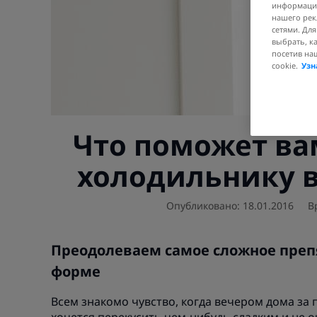
информации
нашего рек
сетями. Дл
выбрать, к
посетив на
cookie.
Узн
Что поможет ва
холодильнику 
Опубликовано: 18.01.2016
В
Преодолеваем самое сложное препя
форме
Всем знакомо чувство, когда вечером дома за