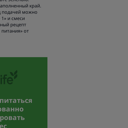
заполненный край.
ед подачей можно
 1» и смеси
лный рецепт
 питания» от
 питаться
ованно
ровать
ес