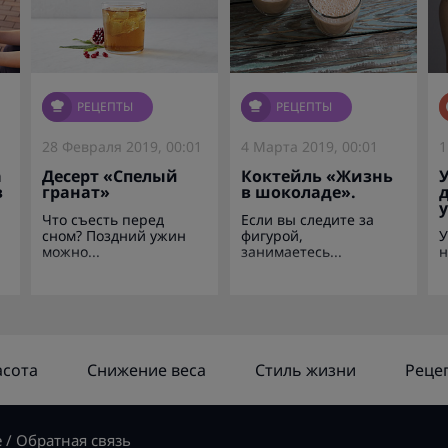
РЕЦЕПТЫ
РЕЦЕПТЫ
28 Февраля 2019, 00:01
4 Марта 2019, 00:01
1
а
Десерт «Спелый
Коктейль «Жизнь
в
гранат»
в шоколаде».
Что съесть перед
Если вы следите за
сном? Поздний ужин
фигурой,
У
можно...
занимаетесь...
н
асота
Снижение веса
Стиль жизни
Реце
е
/
Обратная связь