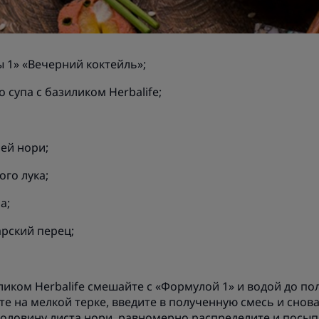
ы 1» «Вечерний коктейль»;
о супа с базиликом Herbalife;
лей нори;
ого лука;
а;
арский перец;
ликом Herbalife смешайте с «Формулой 1» и водой до п
те на мелкой терке, введите в полученную смесь и снов
оловину листа нори, равномерно распределите и посып