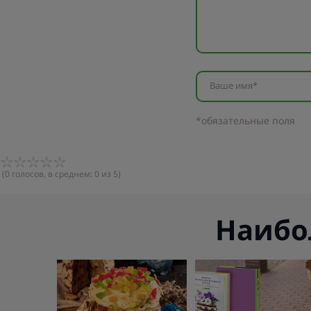
Ваше имя*
*обязательные поля
(
0
голосов, в среднем:
0
из 5)
Наибо