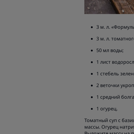
3 м. л. «Формул
3 м. л. томатног
50 мл воды;
1 лист водорос
1 стебель зелен
2 веточки укроп
1 средний болг
1 огурец.
Томатный суп с бази
массы. Огурец натри
Выложите массу на п