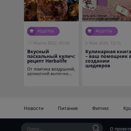
РЕЦЕПТЫ
РЕЦЕПТЫ
11 Марта 2022, 00:00
6 Мая 2020, 13:15
Вкусный
Кулинарная книг
пасхальный кулич:
– ваш помощник 
рецепт Herbalife
создании
шедевров
От ломтика воздушной,
ароматной выпечки...
Новости
Питание
Фитнес
Кр
О проект