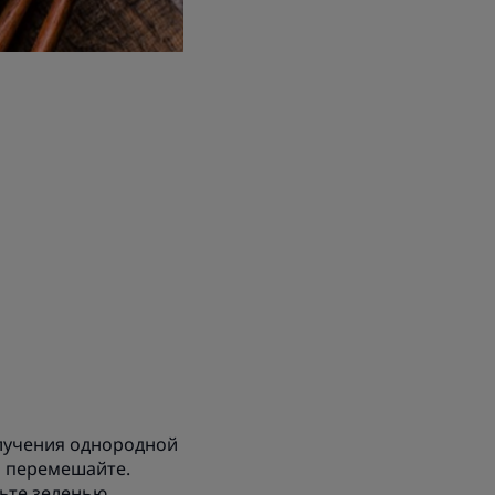
олучения однородной
а перемешайте.
ьте зеленью.