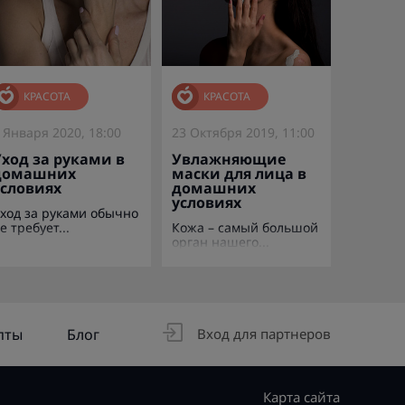
КРАСОТА
КРАСОТА
 Января 2020, 18:00
23 Октября 2019, 11:00
Уход за руками в
Увлажняющие
домашних
маски для лица в
условиях
домашних
условиях
ход за руками обычно
е требует...
Кожа – самый большой
орган нашего...
пты
Блог
Вход для партнеров
Карта сайта