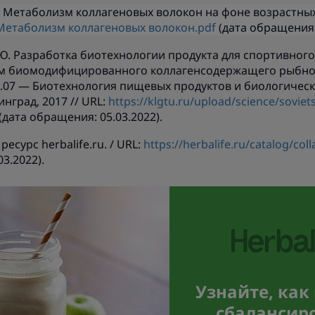
. Метаболизм коллагеновых волокон на фоне возрастных
Метаболизм коллагеновых волокон.pdf
(дата обращения
Ю. Разработка биотехнологии продукта для спортивного
 биомодифицированного коллагенсодержащего рыбного
.18.07 — Биотехнология пищевых продуктов и биологичес
нград, 2017 // URL:
https://klgtu.ru/upload/science/sovi
(дата обращения: 05.03.2022).
есурс herbalife.ru. / URL:
https://herbalife.ru/catalog/col
3.2022).
Узнайте, как
сбалансир