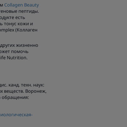
ом
Collagen Beauty
геновые пептиды.
одукте есть
ь тонус кожи и
omplex (Коллаген
 других жизненно
может помочь
fe Nutrition.
с. канд. техн. наук:
х веществ. Воронеж,
а обращения:
иологическая-