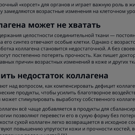
рочный «корсет» для органов и играет важную роль в ж
му замедляются возрастные изменения на клеточном уров
лагена может не хватать
держания целостности соединительной ткани — постоя
За его синтез отвечают особые клетки. Однако с возраст
ботка коллагена становится недостаточной. А без свое
огут постепенно потерять прочность. Как пишет доктор 
лавных причин возрастных изменений в коже и других тка
ить недостаток коллагена
ют над вопросом, как компенсировать дефицит коллаген
еские продукты, чтобы усилить благотворное воздейств
н может стимулировать выработку собственного коллаген
оллаген всё чаще добавляется в продукты для сбаланси
гии позволяют перевести его в сухую форму без потер
ости сухой коллаген легко возвращается в исходное со
твуют повышению упругости кожи и прочности костей, 