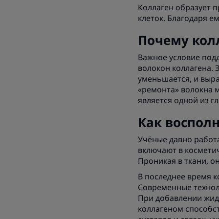
Коллаген образует п
клеток. Благодаря е
Почему кол
Важное условие под
волокон коллагена. 
уменьшается, и выра
«ремонта» волокна м
является одной из г
Как восполн
Учёные давно работа
включают в косметич
Проникая в ткани, о
В последнее время к
Современные техноло
При добавлении жидк
коллагеном способс