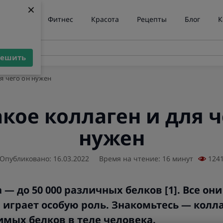
×
×
ние веса
Фитнес
Красота
Рецепты
Блог
К
решить
решить
ля чего он нужен
акое коллаген и для ч
нужен
Опубликовано: 16.03.2022
Время на чтение: 16 минут
124
 — до 50 000 различных белков [1]. Все он
н играет особую роль. Знакомьтесь — колла
мых белков в теле человека.