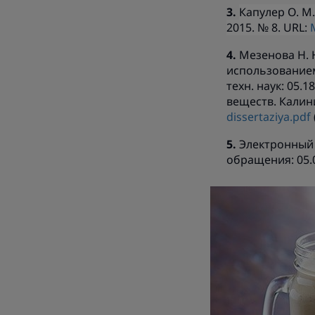
Капулер О. М
2015. № 8. URL:
Мезенова Н. 
использованием
техн. наук: 05
веществ. Калини
dissertaziya.pdf
Электронный р
обращения: 05.0