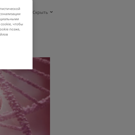
атистической
рсонализации
социальными
 cookie, чтобы
ookie позже,
айлов