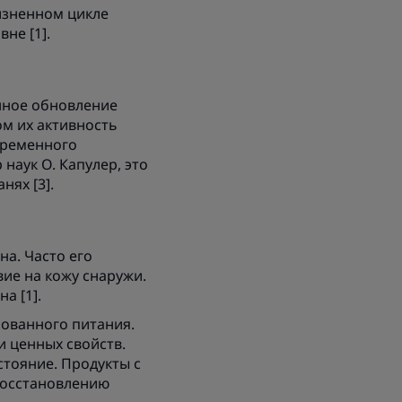
изненном цикле
не [1].
нное обновление
ом их активность
временного
наук О. Капулер, это
нях [3].
а. Часто его
ие на кожу снаружи.
а [1].
рованного питания.
и ценных свойств.
стояние. Продукты с
восстановлению