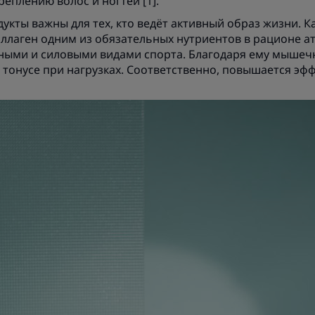
креплению волос и ногтей [1].
укты важны для тех, кто ведёт активный образ жизни. Ка
ллаген одним из обязательных нутриентов в рационе ат
ными и силовыми видами спорта. Благодаря ему мышеч
 тонусе при нагрузках. Соответственно, повышается эф