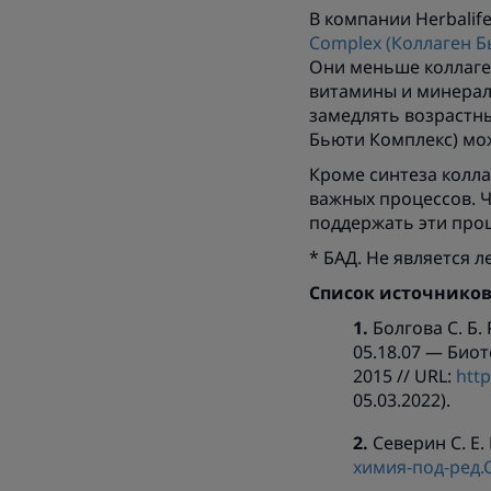
В компании Herbalif
Complex (Коллаген Б
Они меньше коллаген
витамины и минерал
замедлять возрастны
Бьюти Комплекс) можн
Кроме синтеза колла
важных процессов. 
поддержать эти проц
* БАД. Не является 
Список источнико
Болгова С. Б.
05.18.07 — Био
2015 // URL:
http
05.03.2022).
Северин С. Е.
химия-под-ред.С