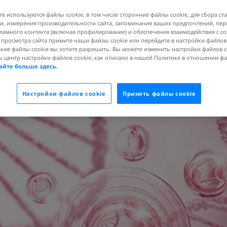
те используются файлы cookie, в том числе сторонние файлы cookie, для сбора ст
, измерения производительности сайта, запоминания ваших предпочтений, пе
ламного контента (включая профилирование) и обеспечения взаимодействия с 
я просмотра сайта примите наши файлы cookie или перейдите в настройки файлов
и обладает коллаген
акие файлы cookie вы хотите разрешить. Вы можете изменить настройки файлов c
ш центр настройки файлов cookie, как описано в нашей Политике в отношении ф
 может не хватать
айте больше здесь.
едостаток коллагена
Настройки файлов cookie
Принять файлы cookie