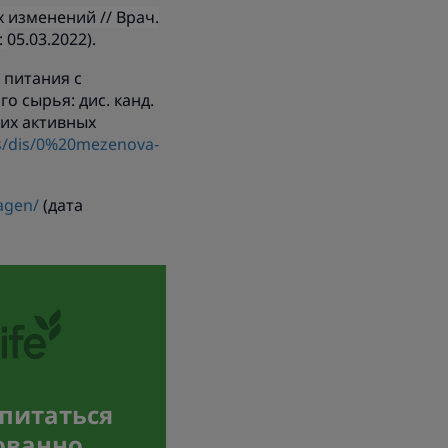
 изменений // Врач.
:
05.03.2022).
 питания с
 сырья: дис. канд.
ких активных
ets/dis/0%20mezenova-
lagen/
(дата
 питаться
ованно