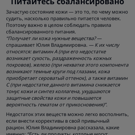
Питайтесь сбалансировано
Зачастую состояние кожи — это то, по чему можно
судить, насколько правильно питается человек.
Поэтому важно в целом соблюдать правила
сбалансированного питания.
“Получает ли кожа нужные вещества?
—
спрашивает Юлия Владимировна.
— К их числу
относятся: витамин А (при его недостатке
возникает сухость, раздраженность кожных
покровов), железо (при нехватке этого компонента
возникают темные круги под глазами, кожа
приобретает сероватый оттенок), а также витамин
C (при недостатке данного витамина снижается
тонус кожи и синтез коллагена, ухудшаются
защитные свойства кожи и повышается
вероятность гематом от прикосновения)”
.
Недостаток этих веществ можно легко восполнить,
если внести коррективы в свой привычный
рацион. Юлия Владимировна рассказала, какие
именно:
“Есть ли продукты, которые могут