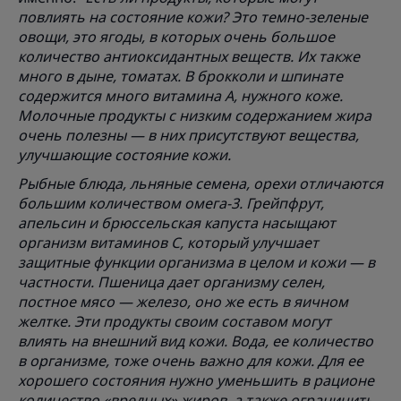
повлиять на состояние кожи? Это темно-зеленые
овощи, это ягоды, в которых очень большое
количество антиоксидантных веществ. Их также
много в дыне, томатах. В брокколи и шпинате
содержится много витамина А, нужного коже.
Молочные продукты с низким содержанием жира
очень полезны — в них присутствуют вещества,
улучшающие состояние кожи.
Рыбные блюда, льняные семена, орехи отличаются
большим количеством омега-3. Грейпфрут,
апельсин и брюссельская капуста насыщают
организм витаминов C, который улучшает
защитные функции организма в целом и кожи — в
частности. Пшеница дает организму селен,
постное мясо — железо, оно же есть в яичном
желтке. Эти продукты своим составом могут
влиять на внешний вид кожи. Вода, ее количество
в организме, тоже очень важно для кожи. Для ее
хорошего состояния нужно уменьшить в рационе
количество «вредных» жиров, а также ограничить