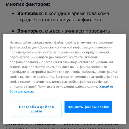
многих факторов:
Во-первых
, в холодное время года кожа
страдает от нехватки ультрафиолета.
Во-вторых
, мы все начинаем проводить
гораздо меньше времени на открытом
На этом сайте используются файлы cookie, в том числе сторонние
воздухе, поэтому о бодром румянце и свежем
файлы cookie, для сбора статистической информации, измерения
тоне кожи осенью говорить не приходится.
производительности сайта, запоминания ваших предпочтений,
персонализации нашего рекламного контента (включая
В-третьих
, из-за некомфортных погодных
профилирование) и обеспечения взаимодействия с социальными
условий кожа испытывает стресс и в связи с
сетями. Для просмотра сайта примите наши файлы cookie или
перейдите в настройки файлов cookie, чтобы выбрать, какие файлы
этим не так хорошо, как в нормальных
cookie вы хотите разрешить. Вы можете изменить настройки файлов
условиях, избавляется от омертвевших
cookie позже, посетив наш центр настройки файлов cookie, как
клеток, слой которых и делает цвет лица
описано в нашей Политике в отношении файлов cookie.
Узнайте
больше здесь.
землистым.
И это только часть причин, по которым кожа
Настройки файлов
Принять файлы cookie
может быть тусклой. Нехватка витаминов,
cookie
неправильное питание, недостаток влаги,
усталость и недосыпы — все это тоже отражается