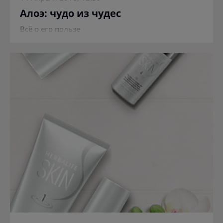
Алоэ: чудо из чудес
Всё о его пользе