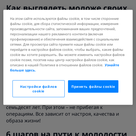
Как выглядеть моложе своих
лет без операций
На этом сайте используются файлы cookie, в том числе сторонние
файлы cookie, для сбора статистической информации, измерения
Знаете ли вы, что ВОЗ называет молодостью
производительности сайта, запоминания ваших предпочтений,
человека период с 18 лет по 44 года? При этом
персонализации нашего рекламного контента (включая
профилирование) и обеспечения взаимодействия с социальными
бьюти-индустрия записывает женщин в старухи
сетями. Для просмотра сайта примите наши файлы cookie или
уже лет с тридцати, предлагая радикальные
перейдите в настройки файлов cookie, чтобы выбрать, какие файлы
методы омоложения: от относительно безопасных
cookie вы хотите разрешить. Вы можете изменить настройки файлов
филеров до нитевых подтяжек и операций. Стоит
cookie позже, посетив наш центр настройки файлов cookie, как
описано в нашей Политике в отношении файлов cookie.
Узнайте
ли говорить, что стоит это удовольствие огромных
больше здесь.
денег, а вместо пользы порой приносит только
вред? Поэтому сейчас многие женщины все чаще
отказываются обманывать собственные
Настройки файлов
Принять файлы cookie
cookie
биологические часы. Тем более что прекрасно
выглядеть можно и в тридцать, и в пятьдесят, и в
семьдесят лет. При этом – не прибегая к
операциям. Все зависит от настроя, качества и
образа жизни!
6 шагов на пути к молодости