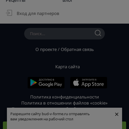
Вход для партнеров
О проекте
/
Обратная связь
Карта сайта
Политика конфиденциальности
Политика в отношении файлов «cookie»
Политика в отношении обработки персональных
×
×
Разрешите сайту bud-v-forme.ru отправлять
Разрешите сайту bud-v-forme.ru отправлять
данных
вам уведомления на рабочий стол
вам уведомления на рабочий стол
© 2026 «Будь в форме»