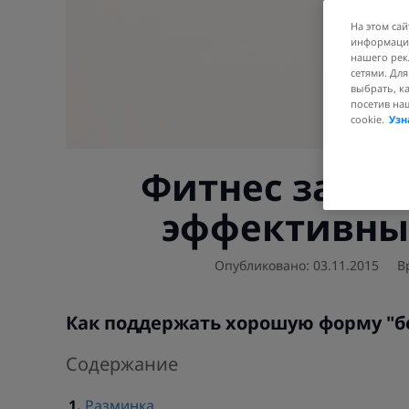
На этом сай
информации
нашего рек
сетями. Дл
выбрать, к
посетив на
cookie.
Узн
Фитнес за ра
эффективны
Опубликовано: 03.11.2015
В
Как поддержать хорошую форму "бе
Содержание
Разминка