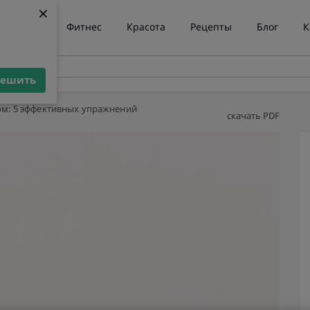
×
×
ние веса
Фитнес
Красота
Рецепты
Блог
К
решить
решить
ом: 5 эффективных упражнений
скачать PDF