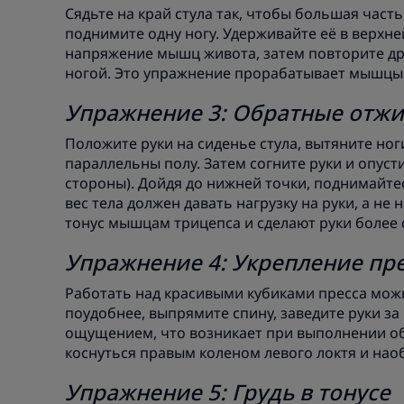
Сядьте на край стула так, чтобы большая часть
поднимите одну ногу. Удерживайте её в верхне
напряжение мышц живота, затем повторите др
ногой. Это упражнение прорабатывает мышцы п
Упражнение 3: Обратные отж
Положите руки на сиденье стула, вытяните ног
параллельны полу. Затем согните руки и опусти
стороны). Дойдя до нижней точки, поднимайтес
вес тела должен давать нагрузку на руки, а не
тонус мышцам трицепса и сделают руки более
Упражнение 4: Укрепление пр
Работать над красивыми кубиками пресса можн
поудобнее, выпрямите спину, заведите руки за 
ощущением, что возникает при выполнении об
коснуться правым коленом левого локтя и на
Упражнение 5: Грудь в тонусе