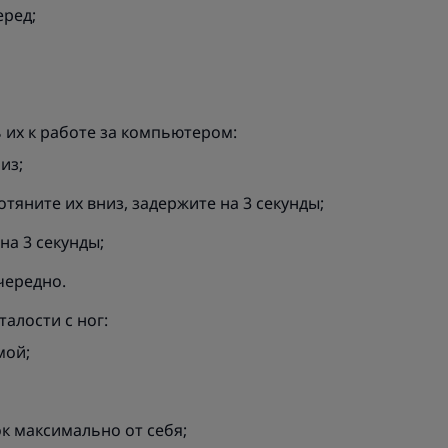
еред;
 их к работе за компьютером:
из;
тяните их вниз, задержите на 3 секунды;
на 3 секунды;
чередно.
алости с ног:
мой;
к максимально от себя;