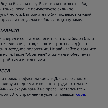
 бедра была на весу. Вытягивая носок от себя,
й точке, пока не почувствуете сильное
угой ногой. Выполните по 5-7 подъемов каждой
ресса и ног, делая их более подтянутыми.
имания
и вперед и согните колени так, чтобы бедра были
те тело вниз, отводя локти строго назад (не в
ь в исходное положение. Не забывайте о том, что
 на ноги. Такие “обратные” отжимания обеспечат
 стройными и сильными.
есса
о прямо в офисном кресле! Для этого сядьте
голову и поднимите колено к груди – с тем же
ычных скручиваний на пресс. Постарайтесь
оборот. Это упражнение укрепит мышцы
кора
.