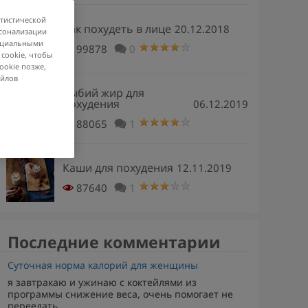
атистической
Как похудеть в лице
20.12.2018
рсонализации
социальными
99878
0
 cookie, чтобы
ookie позже,
айлов
Рыбий жир для
похудения
06.12.2019
88065
1
Каши для похудения
12.11.2019
87640
1
Последние комментарии
Суточная норма калорий для женщины
я завтракаю и ужинаю с коктейлями из
программы снижение веса, очень помогает не
переедать,...