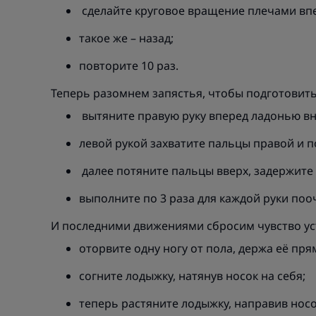
сделайте круговое вращение плечами вп
такое же – назад;
повторите 10 раз.
Теперь разомнем запястья, чтобы подготовить
вытяните правую руку вперед ладонью вн
левой рукой захватите пальцы правой и по
далее потяните пальцы вверх, задержите 
выполните по 3 раза для каждой руки поо
И последними движениями сбросим чувство уст
оторвите одну ногу от пола, держа её пря
согните лодыжку, натянув носок на себя;
теперь растяните лодыжку, направив носо