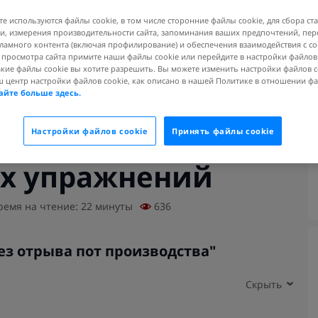
те используются файлы cookie, в том числе сторонние файлы cookie, для сбора ст
, измерения производительности сайта, запоминания ваших предпочтений, пе
ламного контента (включая профилирование) и обеспечения взаимодействия с 
я просмотра сайта примите наши файлы cookie или перейдите в настройки файлов
акие файлы cookie вы хотите разрешить. Вы можете изменить настройки файлов c
ш центр настройки файлов cookie, как описано в нашей Политике в отношении ф
айте больше здесь.
бочим столом: 5
Настройки файлов cookie
Принять файлы cookie
х упражнений
ремя на чтение: 22 минуты
636
з отрыва пот производства"