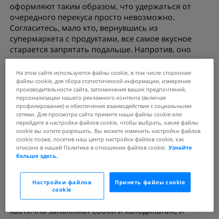
оформляют таким образом, что удержаться от
очередного перекуса просто невозможно.
Согласитесь, мало кто, вернувшись из
супермаркета с продуктами, все самое вкусное
старается запрятать подальше. Напротив, оно
чаще всего остается на виду, в открытом доступе,
поэтому руки так и тянутся к еде даже в тот
На этом сайте используются файлы cookie, в том числе сторонние
момент, когда вы, в общем-то, не очень голодны.
файлы cookie, для сбора статистической информации, измерения
производительности сайта, запоминания ваших предпочтений,
Это не единственная ошибка, которую многие
персонализации нашего рекламного контента (включая
совершают на кухне и которая негативно
профилирование) и обеспечения взаимодействия с социальными
сказывается на их рационе.
сетями. Для просмотра сайта примите наши файлы cookie или
перейдите в настройки файлов cookie, чтобы выбрать, какие файлы
Как избежать их? Навести на кухне порядок, следуя
cookie вы хотите разрешить. Вы можете изменить настройки файлов
нескольким советам, которые мы собрали ниже.
cookie позже, посетив наш центр настройки файлов cookie, как
описано в нашей Политике в отношении файлов cookie.
Узнайте
больше здесь.
Устройте уборку
Если столовые приборы свалены в одном месте,
Настройки файлов
Принять файлы cookie
сковороды и кастрюли “разбежались” по разным
cookie
ящикам, посуда — то тут, то там, а продукты
хаотично заполняют собой и холодильник, и