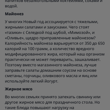
напитков безалкогольными коктейлями, соками и
водой.
Майонез
У многих Новый год ассоциируется с тяжелыми,
жирными салатами и закусками. Чего стоят
«тазики» с Селедкой под шубой, «Мимозой», и
«Оливье», щедро приправленные майонезом?
Калорийность майонеза варьируется от 350 до 650
калорий на 100 грамм, а количество вредного
модифицированного жира, который наш организм
практически не может переварить, зашкаливает.
Поэтому вместо магазинного майонеза, лучше
заправьте салаты домашним соусом на основе
сметаны, горчицы, оливкового масла и яиц или
используйте легкий йогурт.
Жирное мясо
Во многих семьях принято запекать свинину или
другое жирное мясо для праздничного стола. Но
такие блюда повышают нагрузку на