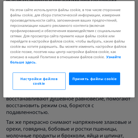
вырабатываются в организме при состоянии
эйфории, а вот стрессовые ситуации, наоборот,
На этом сайте используются файлы cookie, в том числе сторонние
снижают их уровень. Поэтому организму так
файлы cookie, для сбора статистической информации, измерения
необходимо подпитываться не только
производительности сайта, запоминания ваших предпочтений,
персонализации нашего рекламного контента (включая
положительными эмоциями, но и продуктами-
профилирование) и обеспечения взаимодействия с социальными
антидепрессантами природного происхождения,
сетями. Для просмотра сайта примите наши файлы cookie или
обогащенными триптофаном, углеводами и
перейдите в настройки файлов cookie, чтобы выбрать, какие файлы
cookie вы хотите разрешить. Вы можете изменить настройки файлов
тирозином.
cookie позже, посетив наш центр настройки файлов cookie, как
описано в нашей Политике в отношении файлов cookie.
Узнайте
Лучше всего с упадком настроения справляются
больше здесь.
продукты, богатые витаминами группы D и В12, а
также фолиевой кислотой. Фолиевая кислота –
способна тонизировать нервную систему, с ее
Настройки файлов
Принять файлы cookie
cookie
участием происходит выработка красных
кровяных телец. Витамины D и В12
восстанавливают душевное равновесие, помогают
восстановить режим сна, борются с
подавленностью.
Так же прекрасно снимают напряжение злаковые и
орехи, говядина, бобовые и ростки пшеницы,
молочные продукты и брокколи, яйца и шпинат,