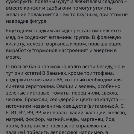
сухофрукты полезны будут и любителям сладкого –
вместо конфет и сдобы они помогут утолить
желание полакомится чем-то вкусным, при этом не
навредив фигуре!
Еще одним сладким антидепрессантом является
мед, он содержит витамины группы В, фолиевую
кислоту, железо, марганец и хром, повышающие
выработку “гормонов настроения” и энергии в
мозге.
О пользе бананов можно долго вести беседу, но и
тут они кстати! В бананах, кроме триптофана,
содержится витамин В6, который необходим для
синтеза серотонина. Овощи и зелень, особенно
зеленые листовые, томаты, перец чили, свекла,
чеснок, брокколи, сельдерей и цветная капуста —
источники незаменимых веществ (витамины: А, С,
Е, В1, В2, В9, РР, минералы: калий, кальций, железо,
натрий, фосфор, магний, медь, марганец, йод,
хром, бор), так же прекрасно справляются с
задачей победить депрессию! Например, в