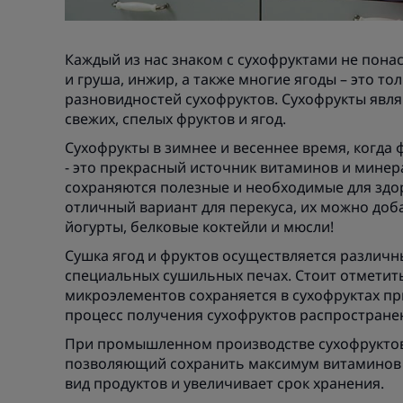
Каждый из нас знаком с сухофруктами не пона
и груша, инжир, а также многие ягоды – это т
разновидностей сухофруктов. Сухофрукты явл
свежих, спелых фруктов и ягод.
Сухофрукты в зимнее и весеннее время, когда 
- это прекрасный источник витаминов и мине
сохраняются полезные и необходимые для здор
отличный вариант для перекуса, их можно до
йогурты, белковые коктейли и мюсли!
Сушка ягод и фруктов осуществляется различны
специальных сушильных печах. Стоит отметит
микроэлементов сохраняется в сухофруктах при
процесс получения сухофруктов распространен
При промышленном производстве сухофруктов
позволяющий сохранить максимум витаминов и
вид продуктов и увеличивает срок хранения.