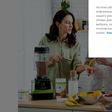
На этом сай
информации
нашего рек
сетями. Дл
выбрать, к
посетив на
cookie.
Узн