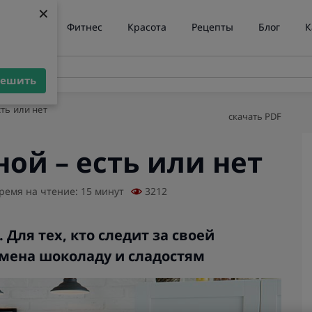
×
×
ние веса
Фитнес
Красота
Рецепты
Блог
К
решить
решить
ть или нет
скачать PDF
ой – есть или нет
ремя на чтение: 15 минут
3212
Для тех, кто следит за своей
амена шоколаду и сладостям