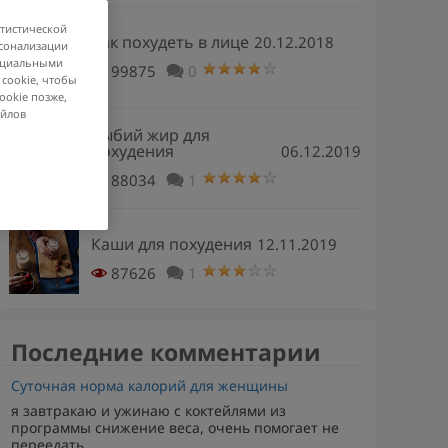
атистической
Как похудеть в лице
20.12.2018
рсонализации
социальными
99875
0
 cookie, чтобы
ookie позже,
айлов
Рыбий жир для
похудения
06.12.2019
88034
1
Каши для похудения
12.11.2019
87626
1
Последние комментарии
Суточная норма калорий для женщины
я завтракаю и ужинаю с коктейлями из
программы снижение веса, очень помогает не
переедать,...