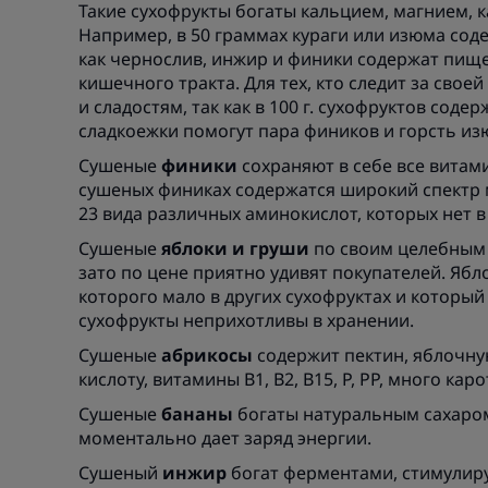
Такие сухофрукты богаты кальцием, магнием, 
Например, в 50 граммах кураги или изюма соде
как чернослив, инжир и финики содержат пищ
кишечного тракта. Для тех, кто следит за свое
и сладостям, так как в 100 г. сухофруктов соде
сладкоежки помогут пара фиников и горсть из
Сушеные
финики
сохраняют в себе все витам
сушеных финиках содержатся широкий спектр м
23 вида различных аминокислот, которых нет в
Сушеные
яблоки и груши
по своим целебным 
зато по цене приятно удивят покупателей. Ябл
которого мало в других сухофруктах и который
сухофрукты неприхотливы в хранении.
Сушеные
абрикосы
содержит пектин, яблочну
кислоту, витамины В1, В2, В15, Р, РР, много кар
Сушеные
бананы
богаты натуральным сахаром
моментально дает заряд энергии.
Сушеный
инжир
богат ферментами, стимулир