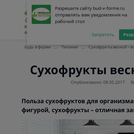
Разрешите сайту bud-v-forme.ru
Разрешите сайту bud-v-forme.ru
Питание
Сниже
отправлять вам уведомления на
отправлять вам уведомления на
рабочий стол
рабочий стол
Интернет-журнал о здоровом
образе жизни
Запретить
Запретить
Раз
Раз
Будь в форме
Питание
Сухофрукты весной – ес
Сухофрукты весн
Опубликовано: 08.05.2017
В
Польза сухофруктов для организма. 
фигурой, сухофрукты – отличная з