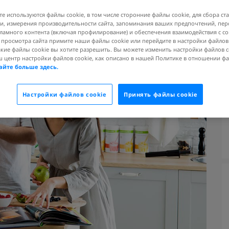
те используются файлы cookie, в том числе сторонние файлы cookie, для сбора ст
, измерения производительности сайта, запоминания ваших предпочтений, пе
ламного контента (включая профилирование) и обеспечения взаимодействия с 
я просмотра сайта примите наши файлы cookie или перейдите в настройки файлов
акие файлы cookie вы хотите разрешить. Вы можете изменить настройки файлов c
ш центр настройки файлов cookie, как описано в нашей Политике в отношении ф
айте больше здесь.
Настройки файлов cookie
Принять файлы cookie