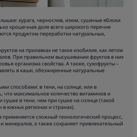
слышке: курага, чернослив, изюм, сушеные яблоки
олько крошечная доля всего широкого перечня
яются продуктом переработки натуральных,
фруктов на прилавках не такое изобилие, как летом
ралов. При правильном высушивании фруктов в них
овья организма свойства. А также, сухофрукты –
бавлять в каши, обезжиренные натуральные
ми способами: в тени, на солнце, или в
ь, что максимальное количество витаминов и
 сушке в тени, чем при сушке на солнце (такой
 в южных регионах и странах).
 применяется сложный технологический процесс,
 минералов, а также сохраняет привлекательный