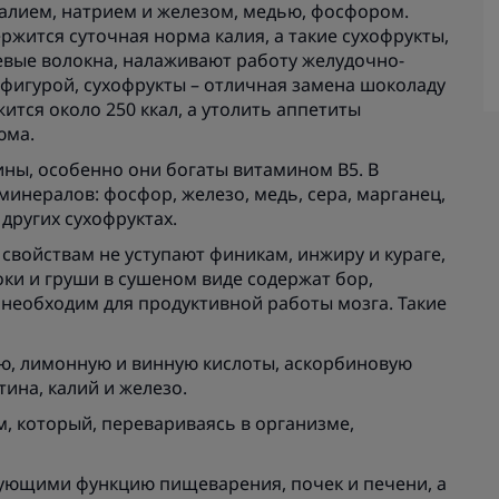
калием, натрием и железом, медью, фосфором.
ржится суточная норма калия, а такие сухофрукты,
евые волокна, налаживают работу желудочно-
й фигурой, сухофрукты – отличная замена шоколаду
ржится около 250 ккал, а утолить аппетиты
юма.
ины, особенно они богаты витамином В5. В
инералов: фосфор, железо, медь, сера, марганец,
 других сухофруктах.
свойствам не уступают финикам, инжиру и кураге,
оки и груши в сушеном виде содержат бор,
 необходим для продуктивной работы мозга. Такие
ю, лимонную и винную кислоты, аскорбиновую
отина, калий и железо.
, который, перевариваясь в организме,
ующими функцию пищеварения, почек и печени, а