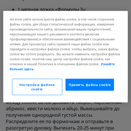
1 мерная ложка «Формулы 3»;
На этом сайте используются файлы cookie, в том числе сторонние
1 мерная ложка овсяно-яблочного напитка;
файлы cookie, для сбора статистической информации, измерения
производительности сайта, запоминания ваших предпочтений,
1 куриное яйцо;
персонализации нашего рекламного контента (включая
профилирование) и обеспечения взаимодействия с социальными
50 мл молока с жирностью 1,5 %;
сетями. Для просмотра сайта примите наши файлы cookie или
перейдите в настройки файлов cookie, чтобы выбрать, какие файлы
cookie вы хотите разрешить. Вы можете изменить настройки файлов
100 г нежирного творога;
cookie позже, посетив наш центр настройки файлов cookie, как
описано в нашей Политике в отношении файлов cookie.
Узнайте
100 г абрикоса или кураги;
больше здесь.
лимонная цедра, орешки, кокосовая стружка –
по желанию.
Настройки файлов
Принять файлы cookie
cookie
Все сухие ингредиенты тщательно перемешать
между собой, затем добавить творог, нарезанный
абрикос, ввести молоко и яйцо. Вымешивайте до
получения однородной густой массы.
Распределите ее по формочкам и отправьте в
разогретую духовку. Выпекать 20-25 минут при