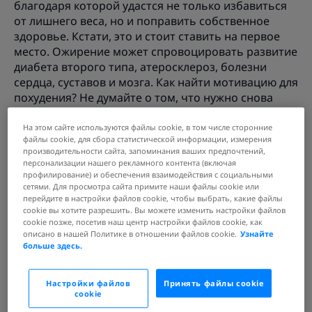
благодаря которой удастся не только избавиться
от лишнего веса, но и поправить собственное
здоровье. Кстати, это и стоит ставить на первое
место. Ожирение может спровоцировать развитие
диабета второго типа, атеросклероз, болезни
сердца, суставов и мозга. Как найти мотивацию для
похудения? Не думайте о том, что нужно снова
влезть в платье со своего выпускного. Достаточно
помнить о здоровье. И о том, как замечательно
На этом сайте используются файлы cookie, в том числе сторонние
файлы cookie, для сбора статистической информации, измерения
гулять пешком, не ощущая усталости через 300
производительности сайта, запоминания ваших предпочтений,
метров от двери подъезда.
персонализации нашего рекламного контента (включая
профилирование) и обеспечения взаимодействия с социальными
Где найти мотивацию для
сетями. Для просмотра сайта примите наши файлы cookie или
перейдите в настройки файлов cookie, чтобы выбрать, какие файлы
похудения
cookie вы хотите разрешить. Вы можете изменить настройки файлов
cookie позже, посетив наш центр настройки файлов cookie, как
Очень часто причиной ожирения являются
описано в нашей Политике в отношении файлов cookie.
Узнайте
больше здесь.
серьезные нарушения работы внутренних
органов. Худеть, не устранив первопричины, нет
никакого смысла: вес быстро вернется, а без
Настройки файлов
Принять файлы cookie
должного лечения заболевание может
cookie
обостриться. Поэтому перед тем, как приступать к