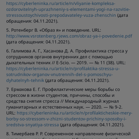
https://cyberleninka.ru/article/n/vliyanie-kompleksa-
ozdorovitelnyh-uprazhneniy-s-elementami-yogi-na-razvitie-
stressoustoychivosti-prepodavateley-vuza-zhenschin
(дата
обращения: 04.11.2021).
5. Ротенберг В. «Образ я» и поведение. URL:
http://www.vsrotenberg.rjews.com/obraz-ya-i-povedenie.pdf
(дата обращения: 04.11.2021).
6. Галимова А. Г., Хасанова Д. А. Профилактика стресса у
сотрудников органов внутренних дел с помощью
дыхательных техник // E-Scio. — 2019. — № 11 (38). URL:
https://cyberleninka.ru/article/n/profilaktika-stressa-u-
sotrudnikov-organov-vnutrennih-del-s-pomoschyu-
dyhatelnyh-tehnik
(дата обращения: 04.11.2021).
7. Ермакова Е. Г. Профилактические меры борьбы со
стрессом в жизни студентов, причины, способы и
средства снятия стресса // Международный журнал
гуманитарных и естественных наук. — 2020. — № 9-2.
URL:
https://cyberleninka.ru/article/n/profilakticheskie-mery-
borby-so-stressom-v-zhizni-studentov-prichiny-sposoby-i-
sredstva-snyatiya-stressa
(дата обращения: 04.11.2021).
8. Тимербаев Р. Р. Современное направление физической