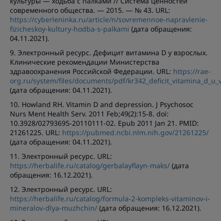
культуры — ходьба с палками // Система ценностей
современного общества. — 2015. — № 43. URL:
https://cyberleninka.ru/article/n/sovremennoe-napravlenie-
fizicheskoy-kultury-hodba-s-palkami
(дата обращения:
04.11.2021).
9. Электронный ресурс. Дефицит витамина D у взрослых.
Клинические рекомендации Министерства
здравоохранения Российской Федерации. URL:
https://rae-
org.ru/system/files/documents/pdf/kr342_deficit_vitamina_d_u_
(дата обращения: 04.11.2021).
10. Howland RH. Vitamin D and depression. J Psychosoc
Nurs Ment Health Serv. 2011 Feb;49(2):15-8. doi:
10.3928/02793695-20110111-02. Epub 2011 Jan 21. PMID:
21261225. URL:
https://pubmed.ncbi.nlm.nih.gov/21261225/
(дата обращения: 04.11.2021).
11. Электронный ресурс. URL:
https://herbalife.ru/catalog/gerbalayflayn-maks/
(дата
обращения: 16.12.2021).
12. Электронный ресурс. URL:
https://herbalife.ru/catalog/formula-2-kompleks-vitaminov-i-
mineralov-dlya-muzhchin/
(дата обращения: 16.12.2021).