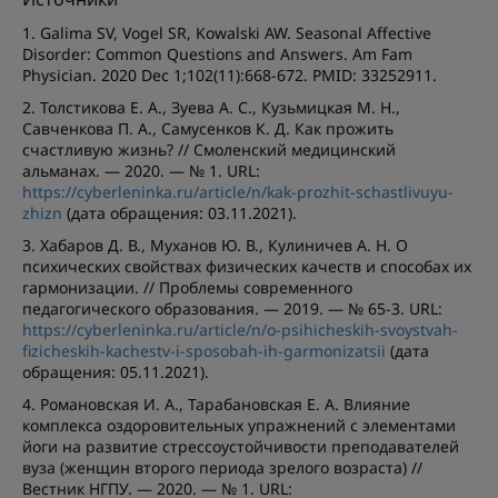
1. Galima SV, Vogel SR, Kowalski AW. Seasonal Affective
Disorder: Common Questions and Answers. Am Fam
Physician. 2020 Dec 1;102(11):668-672. PMID: 33252911.
2. Толстикова Е. А., Зуева А. С., Кузьмицкая М. Н.,
Савченкова П. А., Самусенков К. Д. Как прожить
счастливую жизнь? // Смоленский медицинский
альманах. — 2020. — № 1. URL:
https://cyberleninka.ru/article/n/kak-prozhit-schastlivuyu-
zhizn
(дата обращения: 03.11.2021).
3. Хабаров Д. В., Муханов Ю. В., Кулиничев А. Н. О
психических свойствах физических качеств и способах их
гармонизации. // Проблемы современного
педагогического образования. — 2019. — № 65-3. URL:
https://cyberleninka.ru/article/n/o-psihicheskih-svoystvah-
fizicheskih-kachestv-i-sposobah-ih-garmonizatsii
(дата
обращения: 05.11.2021).
4. Романовская И. А., Тарабановская Е. А. Влияние
комплекса оздоровительных упражнений с элементами
йоги на развитие стрессоустойчивости преподавателей
вуза (женщин второго периода зрелого возраста) //
Вестник НГПУ. — 2020. — № 1. URL: