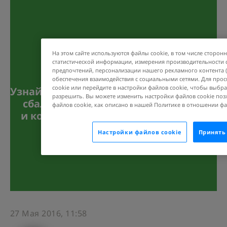
На этом сайте используются файлы cookie, в том числе сторонн
статистической информации, измерения производительности 
предпочтений, персонализации нашего рекламного контента 
обеспечения взаимодействия с социальными сетями. Для про
cookie или перейдите в настройки файлов cookie, чтобы выбра
Узнайте, как питаться
разрешить. Вы можете изменить настройки файлов cookie поз
сбалансированно
файлов cookie, как описано в нашей Политике в отношении фа
Узнать больше
и контролировать
свой вес
Настройки файлов cookie
Принять
27 Мая 2016, 11:58