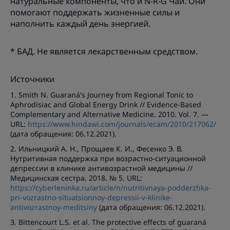
натуральные компоненты, что и N-R-G Чай. Они
помогают поддержать жизненные силы и
наполнить каждый день энергией.
* БАД. Не является лекарственным средством.
Источники
1. Smith N. Guaraná's Journey from Regional Tonic to
Aphrodisiac and Global Energy Drink // Evidence-Based
Complementary and Alternative Medicine. 2010. Vol. 7. —
URL:
https://www.hindawi.com/journals/ecam/2010/217062/
(дата обращения: 06.12.2021).
2. Ильницкий А. Н., Прощаев К. И., Фесенко Э. В.
Нутритивная поддержка при возрастно-ситуационной
депрессии в клинике антивозрастной медицины //
Медицинская сестра. 2018. № 5. URL:
https://cyberleninka.ru/article/n/nutritivnaya-podderzhka-
pri-vozrastno-situatsionnoy-depressii-v-klinike-
antivozrastnoy-meditsiny
(дата обращения: 06.12.2021).
3. Bittencourt L.S. et al. The protective effects of guaraná