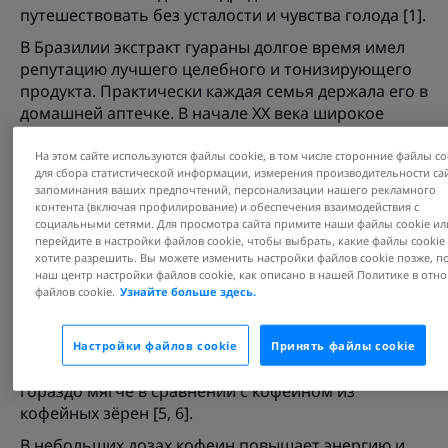
путешествовать без усталости и чувства голода [1].
В Бразилии экстракт гуараны долгое время имел
репутацию лучшего целебного и тонизирующего
продукта. Практически каждая семья держала его в
домашней аптечке. В начале ХХ века широкое
распространение получил газированный напиток
с экстрактом гуараны. Тогда же это необычное
На этом сайте используются файлы cookie, в том числе сторонние файлы co
для сбора статистической информации, измерения производительности сай
растение, повышающее бодрость, стало
запоминания ваших предпочтений, персонализации нашего рекламного
популярным в США и Европе [4]. Сейчас около 70%
контента (включая профилирование) и обеспечения взаимодействия с
всей производимой в мире гуараны идёт на
социальными сетями. Для просмотра сайта примите наши файлы cookie ил
перейдите в настройки файлов cookie, чтобы выбрать, какие файлы cookie
производство тонизирующих продуктов [4].
хотите разрешить. Вы можете изменить настройки файлов cookie позже, п
наш центр настройки файлов cookie, как описано в нашей Политике в от
Свойства кофеина
файлов cookie.
Узнайте больше здесь.
Кофеин, пожалуй, самый ценный нутриент семян
гуараны. Однако благодаря другим компонентам
Настройки файлов cookie
Принять файлы cookie
этого растения действие кофеина из гуараны
гораздо мягче в сравнении с кофеином из
кофейных зёрен [5, 6].
В небольших дозах кофеин повышает энергию и