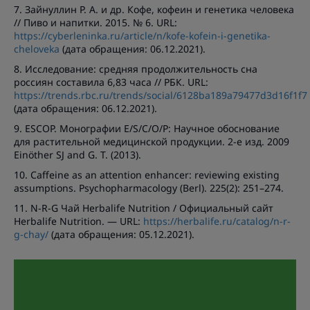
7. Зайнуллин Р. А. и др. Кофе, кофеин и генетика человека
// Пиво и напитки. 2015. № 6. URL:
https://cyberleninka.ru/article/n/kofe-kofein-i-genetika-
cheloveka
(дата обращения: 06.12.2021).
8. Исследование: средняя продолжительность сна
россиян составила 6,83 часа // РБК. URL:
https://trends.rbc.ru/trends/social/6128ba189a79477d3d16f1f7
(дата обращения: 06.12.2021).
9. ESCOP. Монографии E/S/C/O/P: Научное обоснование
для растительной медицинской продукции. 2-е изд. 2009
Einöther SJ and G. T. (2013).
10. Caffeine as an attention enhancer: reviewing existing
assumptions. Psychopharmacology (Berl). 225(2): 251–274.
11. N-R-G Чай Herbalife Nutrition / Официальный сайт
Herbalife Nutrition. — URL:
https://herbalife.ru/catalog/n-r-
g-chay/
(дата обращения: 05.12.2021).