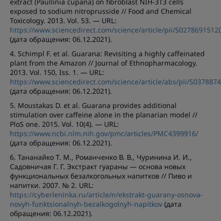
extract (Paullinia cupana) on fibroblast NIH-3T3 cells
exposed to sodium nitroprusside // Food and Chemical
Toxicology. 2013. Vol. 53. — URL:
https://www.sciencedirect.com/science/article/pii/S027869151
(дата обращения: 06.12.2021).
4. Schimpl F. et al. Guarana: Revisiting a highly caffeinated
plant from the Amazon // Journal of Ethnopharmacology.
2013. Vol. 150, Iss. 1. — URL:
https://www.sciencedirect.com/science/article/abs/pii/S03788
(дата обращения: 06.12.2021).
5. Moustakas D. et al. Guarana provides additional
stimulation over caffeine alone in the planarian model //
PloS one. 2015. Vol. 10(4). — URL:
https://www.ncbi.nlm.nih.gov/pmc/articles/PMC4399916/
(дата обращения: 06.12.2021).
6. Тананайко Т. М., Романченко В. В., Чуринина И. И.,
Садовничая Г. Г. Экстракт гуараны — основа новых
функциональных безалкогольных напитков // Пиво и
напитки. 2007. № 2. URL:
https://cyberleninka.ru/article/n/ekstrakt-guarany-osnova-
novyh-funktsionalnyh-bezalkogolnyh-napitkov
(дата
обращения: 06.12.2021).