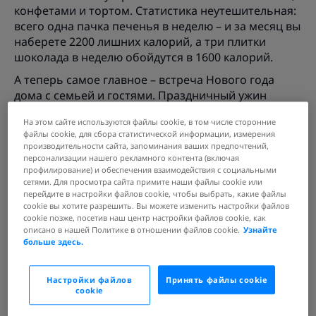
конфетами и тортом. Статистика неутешительная:
всего одна пачка печенья в неделю – и за месяц вы
наберете 2200 лишних калорий, а три плитки
шоколада в неделю обойдутся в 1600 калорий.
А теперь самое главное – встреча Нового года
дома с семьей и гостями. Праздничный ужин
превращается в целую ночь, посвященную еде.
На этом сайте используются файлы cookie, в том числе сторонние
Многие люди делают этот пир самым важным
файлы cookie, для сбора статистической информации, измерения
событием дня и начинают переедать с самого
производительности сайта, запоминания ваших предпочтений,
утра. В итоге общее количество употребленных
персонализации нашего рекламного контента (включая
профилирование) и обеспечения взаимодействия с социальными
калорий переваливает за 5000. При этом
сетями. Для просмотра сайта примите наши файлы cookie или
организму среднестатистического человека
перейдите в настройки файлов cookie, чтобы выбрать, какие файлы
необходимо всего 2000-2500 ккал в день. Вот так,
cookie вы хотите разрешить. Вы можете изменить настройки файлов
постепенно, мы набираем один лишний
cookie позже, посетив наш центр настройки файлов cookie, как
описано в нашей Политике в отношении файлов cookie.
Узнайте
килограмм в начале января.
больше здесь.
Но после Нового года все не заканчивается,
наверняка после застолья осталось много еды, а
Настройки файлов
Принять файлы cookie
сладкие подарки ждут своего часа. За несколько
cookie
дней вы съедите немного шоколада (около 1000