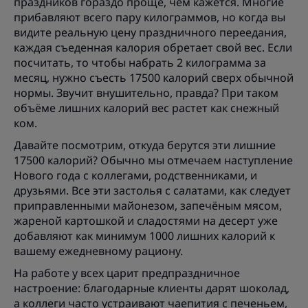
праздников гораздо проще, чем кажется. Многие
прибавляют всего пару килограммов, но когда вы
видите реальную цену праздничного переедания,
каждая съеденная калория обретает свой вес. Если
посчитать, то чтобы набрать 2 килограмма за
месяц, нужно съесть 17500 калорий сверх обычной
нормы. Звучит внушительно, правда? При таком
объёме лишних калорий вес растет как снежный
ком.
Давайте посмотрим, откуда берутся эти лишние
17500 калорий? Обычно мы отмечаем наступление
Нового года с коллегами, родственниками, и
друзьями. Все эти застолья с салатами, как следует
приправленными майонезом, запечёным мясом,
жареной картошкой и сладостями на десерт уже
добавляют как минимум 1000 лишних калорий к
вашему ежедневному рациону.
На работе у всех царит предпраздничное
настроение: благодарные клиенты дарят шоколад,
а коллеги часто устраивают чаепития с печеньем,