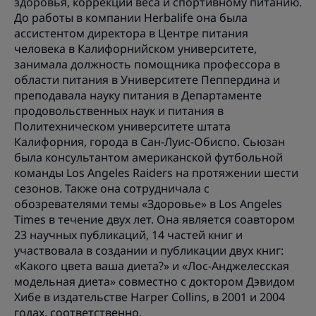
здоровья, коррекции веса и спортивному питанию.
До работы в компании Herbalife она была
ассистентом директора в Центре питания
человека в Калифорнийском университете,
занимала должность помощника профессора в
области питания в Университете Пеппердина и
преподавала науку питания в Департаменте
продовольственных наук и питания в
Политехническом университете штата
Калифорния, города в Сан-Луис-Обиспо. Сьюзан
была консультантом американской футбольной
команды Los Angeles Raiders на протяжении шести
сезонов. Также она сотрудничала с
обозревателями темы «Здоровье» в Los Angeles
Times в течение двух лет. Она является соавтором
23 научных публикаций, 14 частей книг и
участвовала в создании и публикации двух книг:
«Какого цвета ваша диета?» и «Лос-Анджелесская
модельная диета» совместно с доктором Дэвидом
Хибе в издательстве Harper Collins, в 2001 и 2004
годах, соответственно.