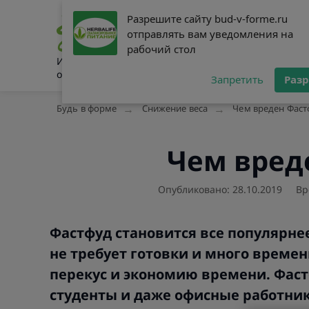
Разрешите сайту bud-v-forme.ru
Разрешите сайту bud-v-forme.ru
Питание
Сниже
отправлять вам уведомления на
отправлять вам уведомления на
рабочий стол
рабочий стол
Интернет-журнал о здоровом
образе жизни
Запретить
Запретить
Раз
Раз
Будь в форме
Снижение веса
Чем вреден Фаст
Чем вред
Опубликовано: 28.10.2019
Вр
Фастфуд становится все популярнее
не требует готовки и много времен
перекус и экономию времени. Фас
студенты и даже офисные работник