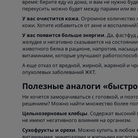
время: берите еду из дома, и вам не нужно бу
перекусить можно будет между парами или во
У вас очистится кожа
. Огромное количество 
кожи. Хотите избавиться от акне и воспалени
У вас появится больше энергии
. Да, фастфуд
желудке и негативно сказывается на состоянии
животного белка в рационе, напротив, насыщ
витаминами, которые улучшают работоспособ
А еще отказ от вредной, жирной, жареной и ч
опухолевых заболеваний ЖКТ.
Полезные аналоги «быстр
Не хочется заморачиваться с готовкой, и поэ
решением? Можно найти множество более поле
Цельнозерновые хлебцы
. Содержат высокий
не имеют негативного влияния на организм.
Сухофрукты и орехи
. Можно купить в любом 
витаминами, минералами и жирными кислотам