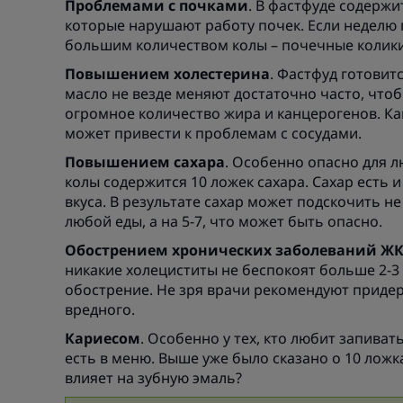
Проблемами с почками
. В фастфуде содержи
которые нарушают работу почек. Если неделю 
большим количеством колы – почечные колик
Повышением холестерина
. Фастфуд готовит
масло не везде меняют достаточно часто, что
огромное количество жира и канцерогенов. Ка
может привести к проблемам с сосудами.
Повышением сахара
. Особенно опасно для лю
колы содержится 10 ложек сахара. Сахар есть и
вкуса. В результате сахар может подскочить не 
любой еды, а на 5-7, что может быть опасно.
Обострением хронических заболеваний Ж
никакие холециститы не беспокоят больше 2-3
обострение. Не зря врачи рекомендуют придер
вредного.
Кариесом
. Особенно у тех, кто любит запива
есть в меню. Выше уже было сказано о 10 ложка
влияет на зубную эмаль?