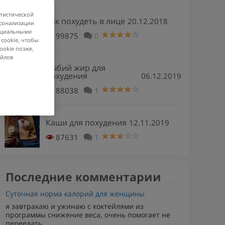
атистической
Как похудеть в лице
20.12.2018
рсонализации
социальными
99875
0
 cookie, чтобы
ookie позже,
айлов
Рыбий жир для
похудения
06.12.2019
88038
1
Каши для похудения
12.11.2019
87631
1
Последние комментарии
Суточная норма калорий для женщины
я завтракаю и ужинаю с коктейлями из
программы снижение веса, очень помогает не
переедать,...