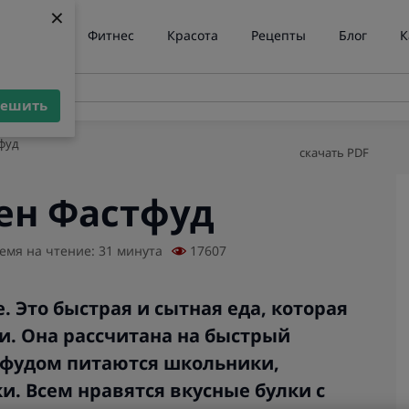
×
×
ние веса
Фитнес
Красота
Рецепты
Блог
К
решить
решить
фуд
скачать PDF
ен Фастфуд
емя на чтение: 31 минута
17607
. Это быстрая и сытная еда, которая
и. Она рассчитана на быстрый
тфудом питаются школьники,
и. Всем нравятся вкусные булки с