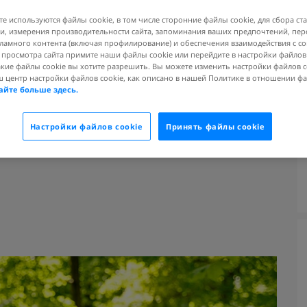
 не каждый задумывается о том,
те используются файлы cookie, в том числе сторонние файлы cookie, для сбора ст
Насколько фастфуд вреден для
, измерения производительности сайта, запоминания ваших предпочтений, пе
ламного контента (включая профилирование) и обеспечения взаимодействия с 
 можно ему найти? Почему стоит
я просмотра сайта примите наши файлы cookie или перейдите в настройки файлов
статье.
акие файлы cookie вы хотите разрешить. Вы можете изменить настройки файлов c
ш центр настройки файлов cookie, как описано в нашей Политике в отношении ф
айте больше здесь.
Настройки файлов cookie
Принять файлы cookie