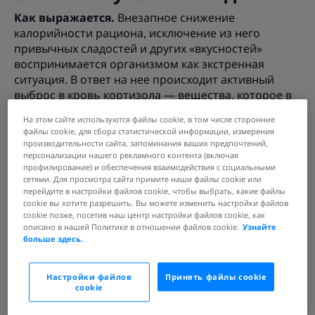
Как выражается.
Внезапное снижение
калорийности рациона, исключение из него
привычных сладостей и других «вкусностей»
воспринимается организмом как экстренная
ситуация. В ответ на нее происходит активный
выброс в кровь кортизола — вещества, которое в
обиходе принято называть гормоном стресса.
На этом сайте используются файлы cookie, в том числе сторонние
Этот гормон в буквальном смысле слова
файлы cookie, для сбора статистической информации, измерения
заставляет нас прервать диету: он взывает к
производительности сайта, запоминания ваших предпочтений,
чувству голода и призывает накопить побольше
персонализации нашего рекламного контента (включая
профилирование) и обеспечения взаимодействия с социальными
жира, чтобы пережить этот «тяжелый момент».
сетями. Для просмотра сайта примите наши файлы cookie или
перейдите в настройки файлов cookie, чтобы выбрать, какие файлы
Что делать
. Отвлекать себя приятными
cookie вы хотите разрешить. Вы можете изменить настройки файлов
занятиями, достаточным количеством отдыха и
cookie позже, посетив наш центр настройки файлов cookie, как
побольше смеяться. Это не ошибка: смех и
описано в нашей Политике в отношении файлов cookie.
Узнайте
хорошее настроение активирует выброс
больше здесь.
антагонистов кортизола — веществ, которые
блокируют его действие и «успокаивают»
Настройки файлов
Принять файлы cookie
организм, говоря ему: «Все хорошо! Можешь
cookie
перестать вырабатывать гормон стресса». Также