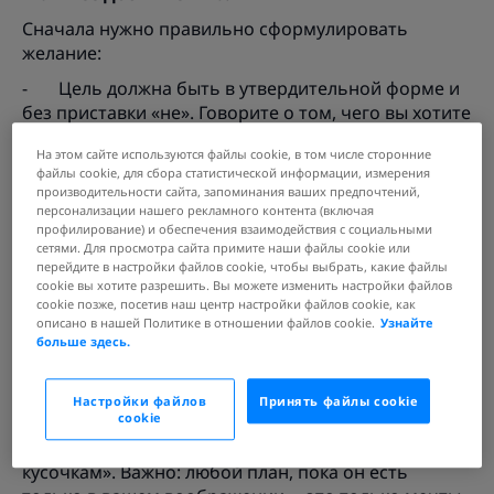
Сначала нужно правильно сформулировать
желание:
- Цель должна быть в утвердительной форме и
без приставки «не». Говорите о том, чего вы хотите
достичь, а не о том, чего вы хотите избегать.
На этом сайте используются файлы cookie, в том числе сторонние
- Цель должна быть конкретной, если похудеть,
файлы cookie, для сбора статистической информации, измерения
производительности сайта, запоминания ваших предпочтений,
то до какого веса и к какому числу, если купить
персонализации нашего рекламного контента (включая
машину, то какую и когда.
профилирование) и обеспечения взаимодействия с социальными
сетями. Для просмотра сайта примите наши файлы cookie или
- Цель должна быть достижимой. Постарайтесь
перейдите в настройки файлов cookie, чтобы выбрать, какие файлы
трезво оценить свои силы и не пытаться
cookie вы хотите разрешить. Вы можете изменить настройки файлов
«полететь в космос».
cookie позже, посетив наш центр настройки файлов cookie, как
описано в нашей Политике в отношении файлов cookie.
Узнайте
2. «Ешьте слона по кусочкам».
больше здесь.
Ваша цель настолько масштабная, что при одной
мысли о ней опускаются руки? Значит надо
Настройки файлов
Принять файлы cookie
cookie
разложить ее на простые этапы, составить план
или, как говорят психологи «съесть слона по
кусочкам». Важно: любой план, пока он есть