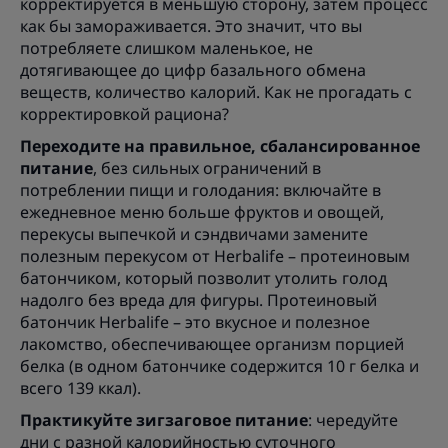
корректируется в меньшую сторону, затем процесс
как бы замораживается. Это значит, что вы
потребляете слишком маленькое, не
дотягивающее до цифр базального обмена
веществ, количество калорий. Как не прогадать с
корректировкой рациона?
Переходите на правильное, сбалансированное
питание
, без сильных ограничений в
потреблении пищи и голодания: включайте в
ежедневное меню больше фруктов и овощей,
перекусы выпечкой и сэндвичами замените
полезным перекусом от Herbalife – протеиновым
батончиком, который позволит утолить голод
надолго без вреда для фигуры. Протеиновый
батончик Herbalife – это вкусное и полезное
лакомство, обеспечивающее организм порцией
белка (в одном батончике содержится 10 г белка и
всего 139 ккал).
Практикуйте зигзаговое питание
: чередуйте
дни с разной калорийностью суточного