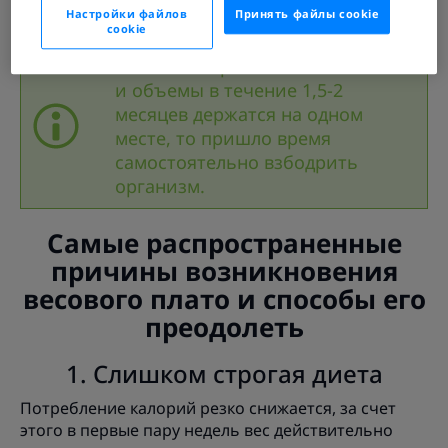
суровым условиям: наступает пауза –
эффект
Настройки файлов
Принять файлы cookie
плато
.
cookie
Совет экспертов. Если ваш вес
и объемы в течение 1,5-2
месяцев держатся на одном
месте, то пришло время
самостоятельно взбодрить
организм.
Самые распространенные
причины возникновения
весового плато и способы его
преодолеть
1. Слишком строгая диета
Потребление калорий резко снижается, за счет
этого в первые пару недель вес действительно