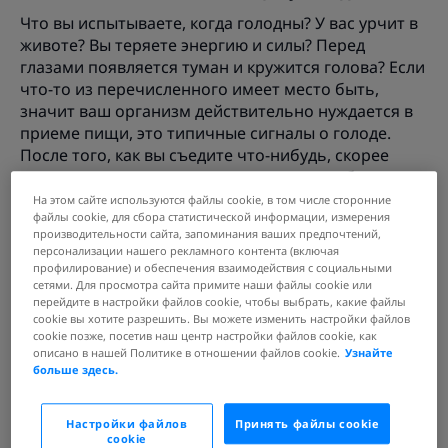
Что вы испытываете, когда голодны? У вас урчит в
животе? Вы теряете энергию и силы? Перед
глазами появляется туман и кружится голова? Если
что-то из перечисленного имеет место быть,
значит ваш организм действительно нуждается в
приеме пищи, это типичные сигналы о голоде.
После того, как вы съедите что-нибудь, скорее
всего они исчезнут, и вы почувствуете себя
гораздо лучше.
На этом сайте используются файлы cookie, в том числе сторонние
файлы cookie, для сбора статистической информации, измерения
Если вы едите не потому, что голодны, а потому
производительности сайта, запоминания ваших предпочтений,
что вам грустно или скучно, то еда, скорее всего,
персонализации нашего рекламного контента (включая
профилирование) и обеспечения взаимодействия с социальными
не поможет развеселиться или сделать жизнь
сетями. Для просмотра сайта примите наши файлы cookie или
интереснее. Приятные эмоции от такой еды не
перейдите в настройки файлов cookie, чтобы выбрать, какие файлы
продлятся долго. Чувство голода – это не то же
cookie вы хотите разрешить. Вы можете изменить настройки файлов
cookie позже, посетив наш центр настройки файлов cookie, как
самое, что желание что-нибудь съесть. Если
описано в нашей Политике в отношении файлов cookie.
Узнайте
эмоции управляют вами, или вы хотите съесть что-
больше здесь.
нибудь только потому, что оно аппетитно
выглядит и пахнет, – это не настоящее чувство
Настройки файлов
Принять файлы cookie
голода и вам придется поискать другие способы
cookie