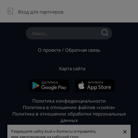
Вход для партнеров
О проекте
/
Обратная связь
Карта сайта
Политика конфиденциальности
Политика в отношении файлов «cookie»
Политика в отношении обработки персональных
данных
© 2026 «Будь в форме»
×
×
Разрешите сайту bud-v-forme.ru отправлять
Разрешите сайту bud-v-forme.ru отправлять
вам уведомления на рабочий стол
вам уведомления на рабочий стол