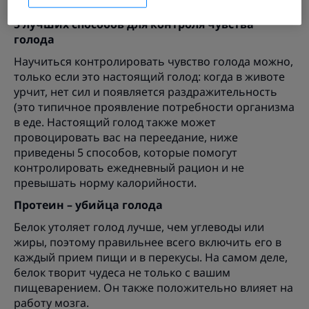
для контроля своих действий.
5 лучших способов для контроля чувства
голода
Научиться контролировать чувство голода можно,
только если это настоящий голод: когда в животе
урчит, нет сил и появляется раздражительность
(это типичное проявление потребности организма
в еде. Настоящий голод также может
провоцировать вас на переедание, ниже
приведены 5 способов, которые помогут
контролировать ежедневный рацион и не
превышать норму калорийности.
Протеин – убийца голода
Белок утоляет голод лучше, чем углеводы или
жиры, поэтому правильнее всего включить его в
каждый прием пищи и в перекусы. На самом деле,
белок творит чудеса не только с вашим
пищеварением. Он также положительно влияет на
работу мозга.