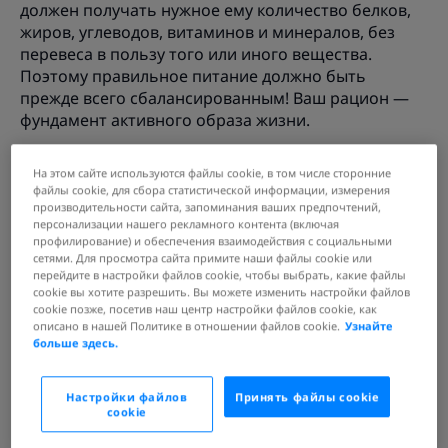
должен получать нужное ему количество белков,
жиров, углеводов, витаминов и минералов, без
перевеса в пользу того или иного вещества.
Поэтому правильное питание должно быть
прежде всего сбалансированным! Ваш рацион —
фундамент активного образа жизни.
Зачем нужно сбалансированное питание?
На этом сайте используются файлы cookie, в том числе сторонние
Для стройности
файлы cookie, для сбора статистической информации, измерения
производительности сайта, запоминания ваших предпочтений,
Лишние килограммы часто возвращаются после
персонализации нашего рекламного контента (включая
диет. Так происходит потому, что из-за недостатка
профилирование) и обеспечения взаимодействия с социальными
питательных веществ замедляется метаболизм.
сетями. Для просмотра сайта примите наши файлы cookie или
перейдите в настройки файлов cookie, чтобы выбрать, какие файлы
Поэтому важно получать необходимые нутриенты
cookie вы хотите разрешить. Вы можете изменить настройки файлов
сбалансировано – тогда можно будет навсегда
cookie позже, посетив наш центр настройки файлов cookie, как
забыть о диетах! В идеале 30%
суточной
описано в нашей Политике в отношении файлов cookie.
Узнайте
больше здесь.
калорийности
приходится на белки, 30% – на жиры
и 40% – на углеводы.
Настройки файлов
Принять файлы cookie
Компания Herbalife имеет перед собой глобальную
cookie
цель — сделать так, чтобы люди во всем мире
могли питаться сбалансировано и вести активный