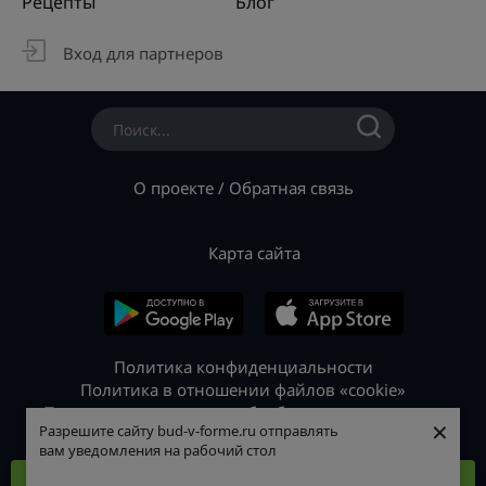
Рецепты
Блог
Вход для партнеров
О проекте
/
Обратная связь
Карта сайта
Политика конфиденциальности
Политика в отношении файлов «cookie»
Политика в отношении обработки персональных
×
×
Разрешите сайту bud-v-forme.ru отправлять
Разрешите сайту bud-v-forme.ru отправлять
данных
вам уведомления на рабочий стол
вам уведомления на рабочий стол
© 2026 «Будь в форме»