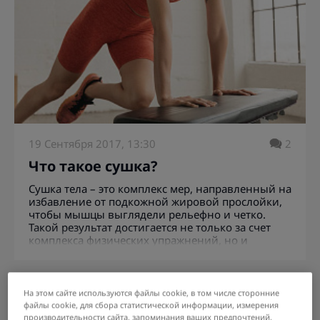
19 Сентября 2017, 13:30
2
Что такое сушка?
Сушка тела – это комплекс мер, направленный на
избавление от подкожной жировой прослойки,
чтобы мышцы выглядели рельефно и четко.
Такой результат достигается не только за счет
комплекса физических упражнений, но и
благодаря изменениям в рационе питания.
На этом сайте используются файлы cookie, в том числе сторонние
файлы cookie, для сбора статистической информации, измерения
производительности сайта, запоминания ваших предпочтений,