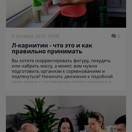
6 Октября 2019, 09:00
0
Л-карнитин - что это и как
правильно принимать
Вы хотите скорректировать фигуру, похудеть
или набрать массу, а может, вам нужно
подготовить организм к соревнованиям и
подтянуться? Начинать движение к подобной
цели нужно с составления четкого рациона и
правильных физических нагрузок. Часто для
этого используют и различные вспомогательные
методы. Чтобы прийти в форму, многие
принимают специализированные добавки.
Раньше это делали в основном только
профессиональные спортсмены. Но сегодня,
когда правильный образ жизни и спортивное
телосложение вошли в моду, принимать их
стали и обычные люди. Одной из популярных