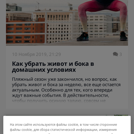
10 Ноября 2019, 21:29
3
Как убрать живот и бока в
домашних условиях
Пляжный сезон уже закончился, но вопрос, как
убрать живот и бока за неделю, все еще остается
актуальным. Особенно для тех, кого впереди
ждут важные события. В действительности,
чтобы получить осиную талию, совсем не
обязательно заниматься часами в тренажерном
зале. На пути к идеальному животу достаточно
соблюдать несколько важных пунктов.
На этом сайте используются файлы cookie, в том числе сторонние
файлы cookie, для сбора статистической информации, измерения