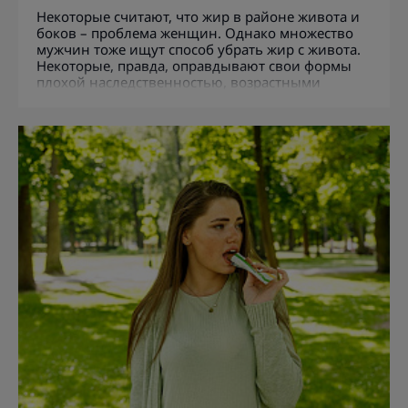
Некоторые считают, что жир в районе живота и
боков – проблема женщин. Однако множество
мужчин тоже ищут способ убрать жир с живота.
Некоторые, правда, оправдывают свои формы
плохой наследственностью, возрастными
проблемами и даже ленью. Но на деле в
большинстве случаев виной всему оказываются
неправильное питание и недостаток
двигательной активности. При желании
избавиться от ненавистных килограммов и
жировых отложений в зоне живота можно
достаточно быстро.