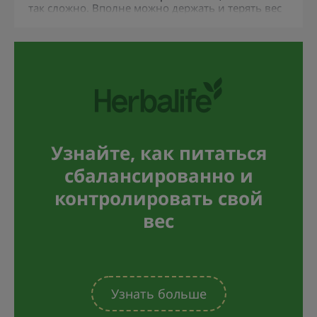
так сложно. Вполне можно держать и терять вес
вкусно, сытно и полезно. Главное – следить:
за режимом питания;
размером порций;
потреблением витаминов;
водным балансом.
Узнайте, как питаться
сбалансированно и
контролировать свой
вес
Узнать больше