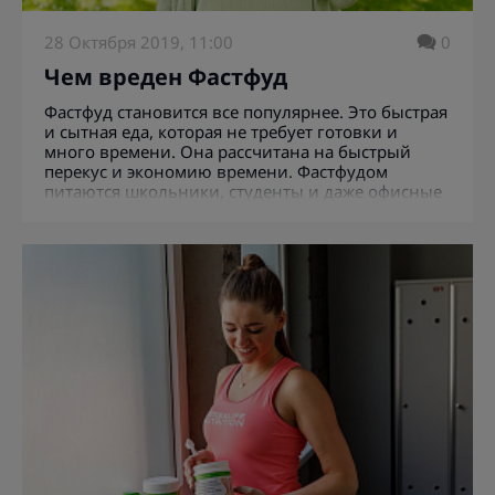
28 Октября 2019, 11:00
0
Чем вреден Фастфуд
Фастфуд становится все популярнее. Это быстрая
и сытная еда, которая не требует готовки и
много времени. Она рассчитана на быстрый
перекус и экономию времени. Фастфудом
питаются школьники, студенты и даже офисные
работники. Всем нравятся вкусные булки с
мясом и жареная картошка. Только не каждый
задумывается о том, какой риск таит в себе такая
еда. Насколько фастфуд вреден для здоровья?
Какие полезные аналоги можно ему найти?
Почему стоит отказаться от быстрой еды – в этой
статье.