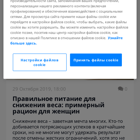
производительности сайта, запоминания ваших предпочтений,
персонализации нашего рекламного контента (включая
профилирование) и обеспечения взаимодействия с социальными
сетями. Для просмотра сайта примите наши файлы cookie или
перейдите в настройки файлов cookie, чтобы выбрать, какие файлы
cookie вы хотите разрешить. Вы можете изменить настройки файлов
cookie позже, посетив наш центр настройки файлов cookie, как
описано в нашей Политике в отношении файлов cookie.
Узнайте
больше здесь.
Настройки файлов
Принять файлы cookie
cookie
29 Октября 2019, 18:00
0
Правильное питание для
снижения веса: примерный
рацион для женщин
Снижение веса – заветная мечта многих. Кто-то
добивается потрясающих успехов в кратчайшие
сроки, но не многие могут удержать результат
после отмены жестких ограничений, хотя это не